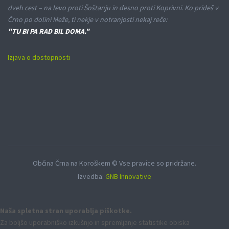
dveh cest – na levo proti Šoštanju in desno proti Koprivni. Ko prideš v
Črno po dolini Meže, ti nekje v notranjosti nekaj reče:
"TU BI PA RAD BIL DOMA."
Izjava o dostopnosti
Občina Črna na Koroškem © Vse pravice so pridržane.
Izvedba:
GNB Innovative
Naša spletna stran uporablja piškotke.
Za boljšo uporabniško izkušnjo in spremljanje statistike obiska