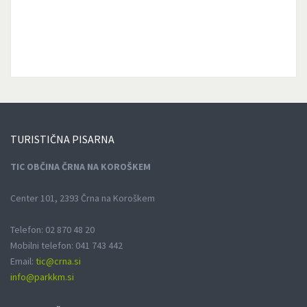
TURISTIČNA
PISARNA
TIC OBČINA ČRNA NA KOROŠKEM
Center 101, 2393 Črna na Koroškem
Telefon: 02 870 48 20
Mobilni telefon: 041 743 442
Email:
tic@crna.si
info@parkkm.si