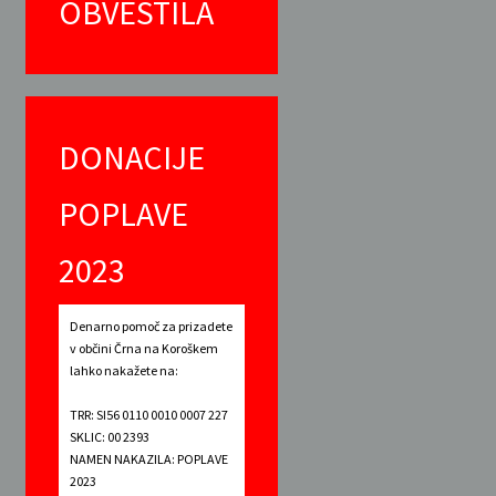
OBVESTILA
DONACIJE
POPLAVE
2023
Denarno pomoč za prizadete
v občini Črna na Koroškem
lahko nakažete na:
TRR: SI56 0110 0010 0007 227
SKLIC: 00 2393
NAMEN NAKAZILA: POPLAVE
2023