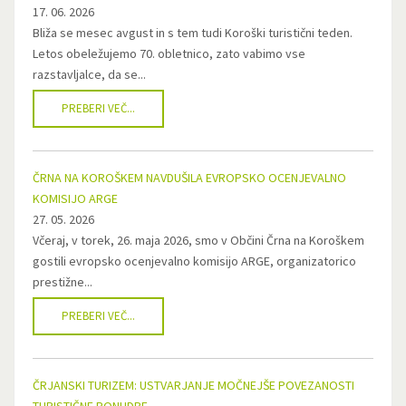
17. 06. 2026
Bliža se mesec avgust in s tem tudi Koroški turistični teden.
Letos obeležujemo 70. obletnico, zato vabimo vse
razstavljalce, da se...
PREBERI VEČ...
ČRNA NA KOROŠKEM NAVDUŠILA EVROPSKO OCENJEVALNO
KOMISIJO ARGE
27. 05. 2026
Včeraj, v torek, 26. maja 2026, smo v Občini Črna na Koroškem
gostili evropsko ocenjevalno komisijo ARGE, organizatorico
prestižne...
PREBERI VEČ...
ČRJANSKI TURIZEM: USTVARJANJE MOČNEJŠE POVEZANOSTI