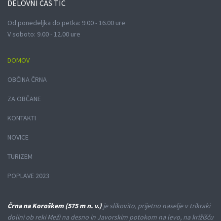
DELOVNI
ČAS TIC
Od ponedeljka do petka: 9.00 - 16.00 ure
V soboto: 9.00 - 12.00 ure
DOMOV
OBČINA ČRNA
ZA OBČANE
KONTAKTI
NOVICE
TURIZEM
POPLAVE 2023
Črna na Koroškem (575 m n. v.)
je slikovito, prijetno naselje v trikraki
dolini ob reki Meži na desno in Javorskim potokom na levo, na križišču