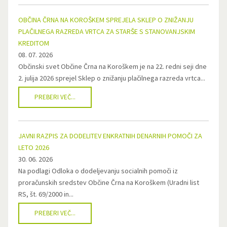
OBČINA ČRNA NA KOROŠKEM SPREJELA SKLEP O ZNIŽANJU
PLAČILNEGA RAZREDA VRTCA ZA STARŠE S STANOVANJSKIM
KREDITOM
08. 07. 2026
Občinski svet Občine Črna na Koroškem je na 22. redni seji dne
2. julija 2026 sprejel Sklep o znižanju plačilnega razreda vrtca...
PREBERI VEČ...
JAVNI RAZPIS ZA DODELITEV ENKRATNIH DENARNIH POMOČI ZA
LETO 2026
30. 06. 2026
Na podlagi Odloka o dodeljevanju socialnih pomoči iz
proračunskih sredstev Občine Črna na Koroškem (Uradni list
RS, št. 69/2000 in...
PREBERI VEČ...