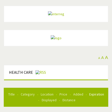
A
A
A
HEALTH CARE
Title
Category
Location
Price
Added
Expiration
Displayed
Distance