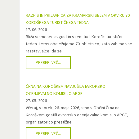
RAZPIS IN PRIJAVNICA ZA KRAMARSKI SEJEM V OKVIRU 70.
KOROŠKEGA TURISTIČNEGA TEDNA
17. 06. 2026
Bliža se mesec avgust in s tem tudi Koroški turistični
teden. Letos obeležujemo 70. obletnico, zato vabimo vse
razstavljalce, da se...
PREBERI VEČ...
ČRNA NA KOROŠKEM NAVDUŠILA EVROPSKO
OCENJEVALNO KOMISIJO ARGE
27. 05. 2026
Včeraj, v torek, 26. maja 2026, smo v Občini Črna na
Koroškem gostili evropsko ocenjevalno komisijo ARGE,
organizatorico prestižne...
PREBERI VEČ...