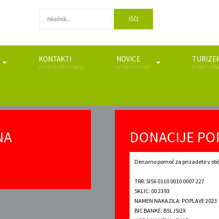
IŠČI
KONTAKTI
NOVICE
TURIZE
splošne informacije
in zanimivosti
in ponudb
NA
DONACIJE PO
Denarno pomoč za prizadete v obč
TRR: SI56 0110 0010 0007 227
SKLIC: 00 2393
NAMEN NAKAZILA: POPLAVE 2023
BIC BANKE: BSLJSI2X