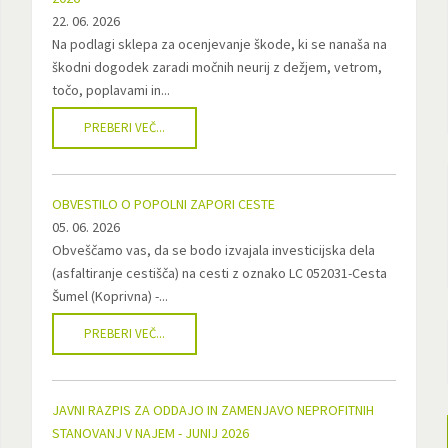
22. 06. 2026
Na podlagi sklepa za ocenjevanje škode, ki se nanaša na
škodni dogodek zaradi močnih neurij z dežjem, vetrom,
točo, poplavami in...
PREBERI VEČ...
OBVESTILO O POPOLNI ZAPORI CESTE
05. 06. 2026
Obveščamo vas, da se bodo izvajala investicijska dela
(asfaltiranje cestišča) na cesti z oznako LC 052031-Cesta
Šumel (Koprivna) -...
PREBERI VEČ...
JAVNI RAZPIS ZA ODDAJO IN ZAMENJAVO NEPROFITNIH
STANOVANJ V NAJEM - JUNIJ 2026