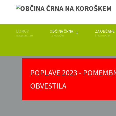
DOMOV
OBČINA ČRNA
ZA OBČANE
vstopna stran
na Koroškem
informacije
POPLAVE 2023 - POMEMB
OBVESTILA