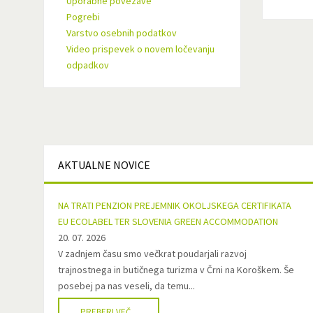
Uporabne povezave
Pogrebi
Varstvo osebnih podatkov
Video prispevek o novem ločevanju
odpadkov
AKTUALNE
NOVICE
NA TRATI PENZION PREJEMNIK OKOLJSKEGA CERTIFIKATA
EU ECOLABEL TER SLOVENIA GREEN ACCOMMODATION
20. 07. 2026
V zadnjem času smo večkrat poudarjali razvoj
trajnostnega in butičnega turizma v Črni na Koroškem. Še
posebej pa nas veseli, da temu...
PREBERI VEČ...