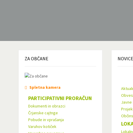
ZA
OBČANE
NOVIC
Spletna kamera
Aktual
Obvest
PARTICIPATIVNI PRORAČUN
Javne 
Dokumenti in obrazci
Projekt
Črjanske cajtnge
Občins
Pobude in vprašanja
LOKA
Varuhov kotiček
Lokaln