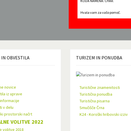
KODA NAMENA: CHAR.
Hvala vam za vašo pomoč.
E
IN OBVESTILA
TURIZEM
IN PONUDBA
ne novice
Turistične znamenitosti
ila iz uprave
Turistična ponudba
informacije
Turistična pisarna
i v delu
Smučišče Črna
ki prostorski načrt
K24 - Koroški hribovski izziv
LNE VOLITVE 2022
e volitve 2018