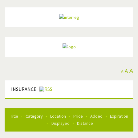
A
A
A
INSURANCE
Title
Category
Location
Price
Added
Expiration
Displayed
Distance