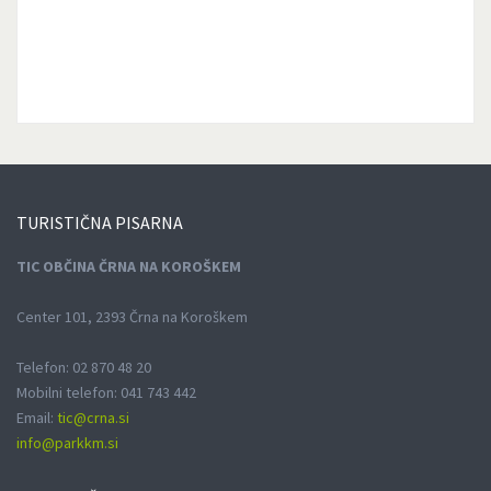
TURISTIČNA
PISARNA
TIC OBČINA ČRNA NA KOROŠKEM
Center 101, 2393 Črna na Koroškem
Telefon: 02 870 48 20
Mobilni telefon: 041 743 442
Email:
tic@crna.si
info@parkkm.si