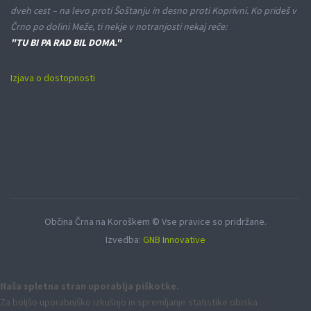
dveh cest – na levo proti Šoštanju in desno proti Koprivni. Ko prideš v
Črno po dolini Meže, ti nekje v notranjosti nekaj reče:
"TU BI PA RAD BIL DOMA."
Izjava o dostopnosti
Občina Črna na Koroškem © Vse pravice so pridržane.
Izvedba:
GNB Innovative
Naša spletna stran uporablja piškotke.
Za boljšo uporabniško izkušnjo in spremljanje statistike obiska