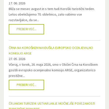
17. 06. 2026
Bliža se mesec avgust in s tem tudi Koroški turistični teden.
Letos obeležujemo 70. obletnico, zato vabimo vse
razstavljalce, da se...
PREBERI VEČ...
ČRNA NA KOROŠKEM NAVDUŠILA EVROPSKO OCENJEVALNO
KOMISIJO ARGE
27. 05. 2026
Včeraj, v torek, 26. maja 2026, smo v Občini Črna na Koroškem
gostili evropsko ocenjevalno komisijo ARGE, organizatorico
prestižne...
PREBERI VEČ...
ČRJANSKI TURIZEM: USTVARJANJE MOČNEJŠE POVEZANOSTI