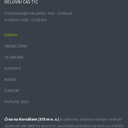
DELOVNI
ČAS TIC
Od ponedeljka do petka: 9.00 - 16.00 ure
V soboto: 9.00 - 12.00 ure
DOMOV
OBČINA ČRNA
ZA OBČANE
KONTAKTI
NOVICE
TURIZEM
POPLAVE 2023
Črna na Koroškem (575 m n. v.)
je slikovito, prijetno naselje v trikraki
dolini ob reki Meži na desno in Javorskim potokom na levo, na križišču