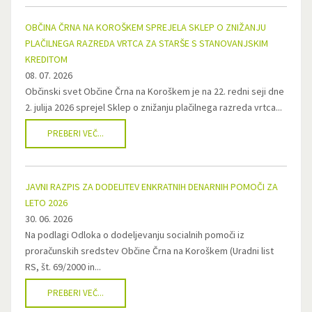
OBČINA ČRNA NA KOROŠKEM SPREJELA SKLEP O ZNIŽANJU
PLAČILNEGA RAZREDA VRTCA ZA STARŠE S STANOVANJSKIM
KREDITOM
08. 07. 2026
Občinski svet Občine Črna na Koroškem je na 22. redni seji dne
2. julija 2026 sprejel Sklep o znižanju plačilnega razreda vrtca...
PREBERI VEČ...
JAVNI RAZPIS ZA DODELITEV ENKRATNIH DENARNIH POMOČI ZA
LETO 2026
30. 06. 2026
Na podlagi Odloka o dodeljevanju socialnih pomoči iz
proračunskih sredstev Občine Črna na Koroškem (Uradni list
RS, št. 69/2000 in...
PREBERI VEČ...