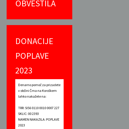
OBVESTILA
DONACIJE
POPLAVE
2023
Denarno pomoč za prizadete
v občini Črna na Koroškem
lahko nakažete na:
TRR: SI56 0110 0010 0007 227
SKLIC: 00 2393
NAMEN NAKAZILA: POPLAVE
2023