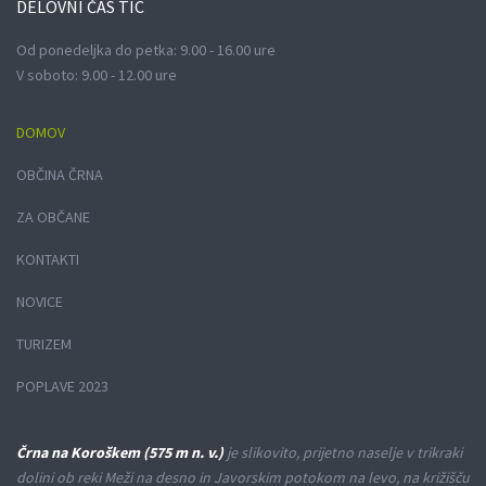
DELOVNI
ČAS TIC
Od ponedeljka do petka: 9.00 - 16.00 ure
V soboto: 9.00 - 12.00 ure
DOMOV
OBČINA ČRNA
ZA OBČANE
KONTAKTI
NOVICE
TURIZEM
POPLAVE 2023
Črna na Koroškem (575 m n. v.)
je slikovito, prijetno naselje v trikraki
dolini ob reki Meži na desno in Javorskim potokom na levo, na križišču