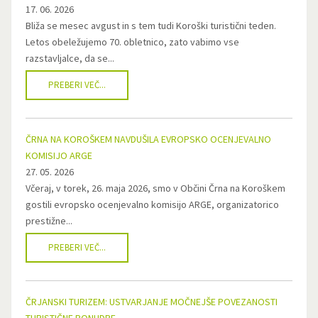
17. 06. 2026
Bliža se mesec avgust in s tem tudi Koroški turistični teden.
Letos obeležujemo 70. obletnico, zato vabimo vse
razstavljalce, da se...
PREBERI VEČ...
ČRNA NA KOROŠKEM NAVDUŠILA EVROPSKO OCENJEVALNO
KOMISIJO ARGE
27. 05. 2026
Včeraj, v torek, 26. maja 2026, smo v Občini Črna na Koroškem
gostili evropsko ocenjevalno komisijo ARGE, organizatorico
prestižne...
PREBERI VEČ...
ČRJANSKI TURIZEM: USTVARJANJE MOČNEJŠE POVEZANOSTI