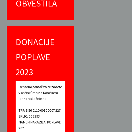
OBVESTILA
DONACIJE
POPLAVE
2023
Denarno pomoč za prizadete
v občini Črna na Koroškem
lahko nakažete na:
TRR: SI56 0110 0010 0007 227
SKLIC: 00 2393
NAMEN NAKAZILA: POPLAVE
2023