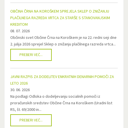
OBČINA ČRNA NA KOROŠKEM SPREJELA SKLEP O ZNIŽANJU
PLAČILNEGA RAZREDA VRTCA ZA STARŠE S STANOVANJSKIM
KREDITOM
08. 07. 2026
Občinski svet Občine Črna na Koroškem je na 22. redni seji dne
2. julija 2026 sprejel Sklep o znižanju plačilnega razreda vrtca...
PREBERI VEČ...
JAVNI RAZPIS ZA DODELITEV ENKRATNIH DENARNIH POMOČI ZA
LETO 2026
30. 06. 2026
Na podlagi Odloka o dodeljevanju socialnih pomoči iz
proračunskih sredstev Občine Črna na Koroškem (Uradni list
RS, št. 69/2000 in...
PREBERI VEČ...