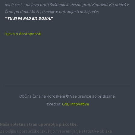
dveh cest – na levo proti Šoštanju in desno proti Koprivni. Ko prideš v
Črno po dolini Meže, ti nekje v notranjosti nekaj reče:
"TU BI PA RAD BIL DOMA."
Izjava o dostopnosti
Občina Črna na Koroškem © Vse pravice so pridržane.
Izvedba:
GNB Innovative
Naša spletna stran uporablja piškotke.
Za boljšo uporabniško izkušnjo in spremljanje statistike obiska