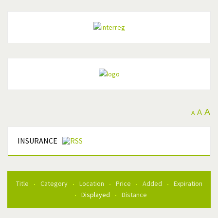
A
A
A
INSURANCE
Title
Category
Location
Price
Added
Expiration
Displayed
Distance