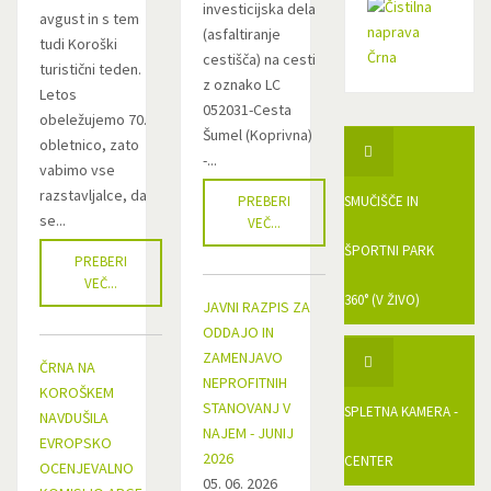
investicijska dela
avgust in s tem
(asfaltiranje
tudi Koroški
cestišča) na cesti
turistični teden.
z oznako LC
Letos
052031-Cesta
obeležujemo 70.
Šumel (Koprivna)
obletnico, zato
-...
vabimo vse
razstavljalce, da
PREBERI
SMUČIŠČE IN
se...
VEČ...
ŠPORTNI PARK
PREBERI
VEČ...
360° (V ŽIVO)
JAVNI RAZPIS ZA
ODDAJO IN
ZAMENJAVO
ČRNA NA
NEPROFITNIH
KOROŠKEM
STANOVANJ V
SPLETNA KAMERA -
NAVDUŠILA
NAJEM - JUNIJ
EVROPSKO
2026
CENTER
OCENJEVALNO
05. 06. 2026