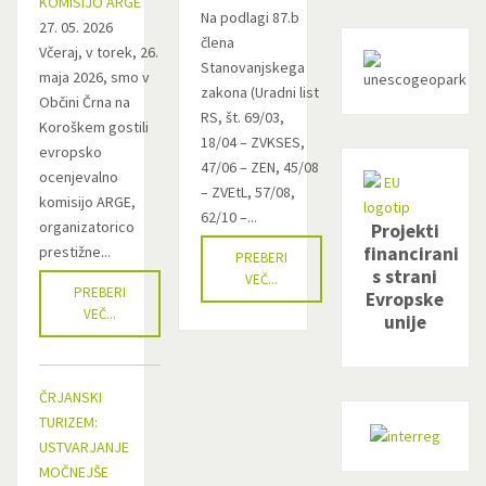
KOMISIJO ARGE
Na podlagi 87.b
27. 05. 2026
člena
Včeraj, v torek, 26.
Stanovanjskega
maja 2026, smo v
zakona (Uradni list
Občini Črna na
RS, št. 69/03,
Koroškem gostili
18/04 – ZVKSES,
evropsko
47/06 – ZEN, 45/08
ocenjevalno
– ZVEtL, 57/08,
komisijo ARGE,
62/10 –...
organizatorico
Projekti
financirani
prestižne...
PREBERI
s strani
VEČ...
PREBERI
Evropske
VEČ...
unije
ČRJANSKI
TURIZEM:
USTVARJANJE
MOČNEJŠE