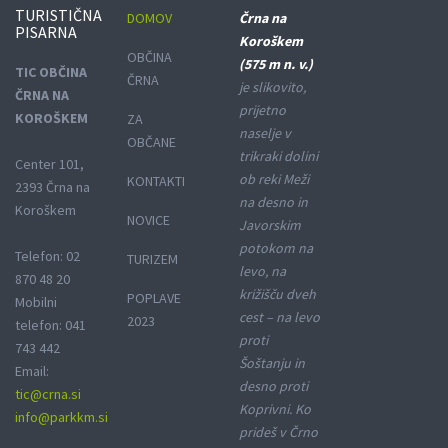
TURISTIČNA
DOMOV
Črna na
PISARNA
Koroškem
OBČINA
(575 m n. v.)
TIC OBČINA
ČRNA
je slikovito,
ČRNA NA
prijetno
KOROŠKEM
ZA
naselje v
OBČANE
trikraki dolini
Center 101,
ob reki Meži
KONTAKTI
2393 Črna na
na desno in
Koroškem
NOVICE
Javorskim
potokom na
Telefon: 02
TURIZEM
levo, na
870 48 20
križišču dveh
POPLAVE
Mobilni
cest – na levo
2023
telefon: 041
proti
743 442
Šoštanju in
Email:
desno proti
tic@crna.si
Koprivni. Ko
info@parkkm.si
prideš v Črno