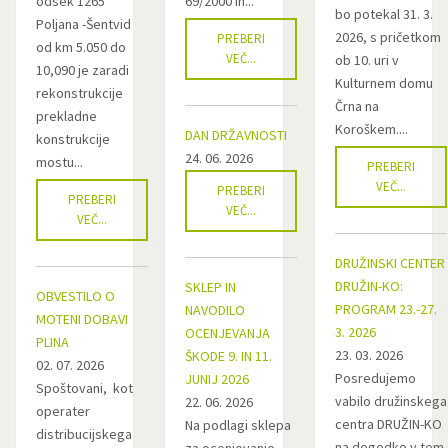
odsek 1265
69/2000 in...
bo potekal 31. 3.
Poljana -Šentvid
2026, s pričetkom
PREBERI
od km 5.050 do
VEČ...
ob 10. uri v
10,090 je zaradi
Kulturnem domu
rekonstrukcije
Črna na
prekladne
Koroškem....
DAN DRŽAVNOSTI
konstrukcije
24. 06. 2026
mostu...
PREBERI
VEČ...
PREBERI
PREBERI
VEČ...
VEČ...
DRUŽINSKI CENTER
DRUŽIN-KO:
SKLEP IN
OBVESTILO O
PROGRAM 23.-27.
NAVODILO
MOTENI DOBAVI
3. 2026
OCENJEVANJA
PLINA
23. 03. 2026
ŠKODE 9. IN 11.
02. 07. 2026
Posredujemo
JUNIJ 2026
Spoštovani, kot
vabilo družinskega
22. 06. 2026
operater
centra DRUŽIN-KO
Na podlagi sklepa
distribucijskega
na dogodke v tem