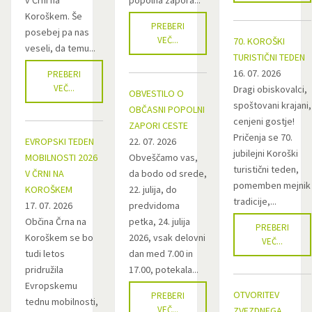
v Črni na
popolna zapora...
Koroškem. Še
PREBERI
posebej pa nas
VEČ...
70. KOROŠKI
veseli, da temu...
TURISTIČNI TEDEN
16. 07. 2026
PREBERI
VEČ...
Dragi obiskovalci,
OBVESTILO O
spoštovani krajani,
OBČASNI POPOLNI
cenjeni gostje!
ZAPORI CESTE
Pričenja se 70.
EVROPSKI TEDEN
22. 07. 2026
jubilejni Koroški
MOBILNOSTI 2026
Obveščamo vas,
turistični teden,
V ČRNI NA
da bodo od srede,
pomemben mejnik
KOROŠKEM
22. julija, do
tradicije,...
17. 07. 2026
predvidoma
Občina Črna na
petka, 24. julija
PREBERI
Koroškem se bo
2026, vsak delovni
VEČ...
tudi letos
dan med 7.00 in
pridružila
17.00, potekala...
Evropskemu
OTVORITEV
PREBERI
tednu mobilnosti,
VEČ...
ZVEZDNEGA