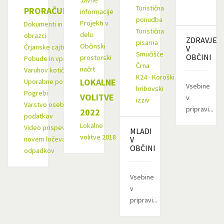
Javne
Turistična
PRORAČUN
informacije
ponudba
Projekti v
Dokumenti in
Turistična
delu
obrazci
ZDRAVJE
pisarna
Občinski
Črjanske cajtnge
V
Smučišče
OBČINI
prostorski
Pobude in vprašanja
Črna
načrt
Varuhov kotiček
K24 - Koroški
LOKALNE
Uporabne povezave
Vsebine
hribovski
Pogrebi
VOLITVE
v
izziv
Varstvo osebnih
pripravi...
2022
podatkov
Lokalne
Video prispevek o
MLADI
volitve 2018
novem ločevanju
V
OBČINI
odpadkov
Vsebine
v
pripravi...