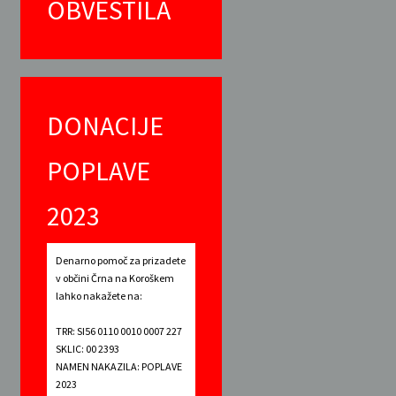
OBVESTILA
DONACIJE
POPLAVE
2023
Denarno pomoč za prizadete
v občini Črna na Koroškem
lahko nakažete na:
TRR: SI56 0110 0010 0007 227
SKLIC: 00 2393
NAMEN NAKAZILA: POPLAVE
2023