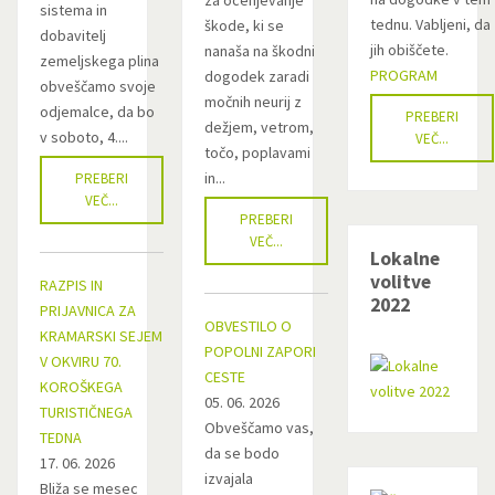
za ocenjevanje
sistema in
tednu. Vabljeni, da
škode, ki se
dobavitelj
jih obiščete.
nanaša na škodni
zemeljskega plina
PROGRAM
dogodek zaradi
obveščamo svoje
močnih neurij z
odjemalce, da bo
PREBERI
dežjem, vetrom,
v soboto, 4....
VEČ...
točo, poplavami
in...
PREBERI
VEČ...
PREBERI
VEČ...
Lokalne
volitve
RAZPIS IN
2022
PRIJAVNICA ZA
OBVESTILO O
KRAMARSKI SEJEM
POPOLNI ZAPORI
V OKVIRU 70.
CESTE
KOROŠKEGA
05. 06. 2026
TURISTIČNEGA
Obveščamo vas,
TEDNA
da se bodo
17. 06. 2026
izvajala
Bliža se mesec