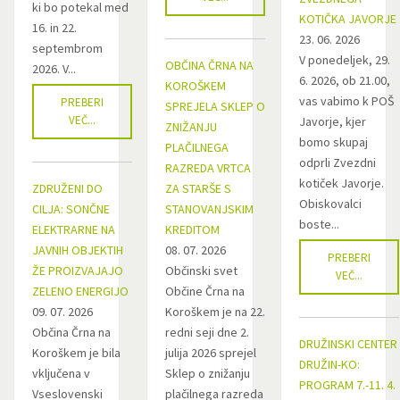
ki bo potekal med
KOTIČKA JAVORJE
16. in 22.
23. 06. 2026
septembrom
V ponedeljek, 29.
OBČINA ČRNA NA
2026. V...
6. 2026, ob 21.00,
KOROŠKEM
vas vabimo k POŠ
PREBERI
SPREJELA SKLEP O
VEČ...
Javorje, kjer
ZNIŽANJU
bomo skupaj
PLAČILNEGA
odprli Zvezdni
RAZREDA VRTCA
kotiček Javorje.
ZDRUŽENI DO
ZA STARŠE S
Obiskovalci
CILJA: SONČNE
STANOVANJSKIM
boste...
ELEKTRARNE NA
KREDITOM
JAVNIH OBJEKTIH
08. 07. 2026
PREBERI
ŽE PROIZVAJAJO
Občinski svet
VEČ...
ZELENO ENERGIJO
Občine Črna na
09. 07. 2026
Koroškem je na 22.
Občina Črna na
redni seji dne 2.
DRUŽINSKI CENTER
Koroškem je bila
julija 2026 sprejel
DRUŽIN-KO:
vključena v
Sklep o znižanju
PROGRAM 7.-11. 4.
Vseslovenski
plačilnega razreda