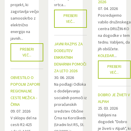
2026
projekt, ki
vrtca...
07. 04. 2026
zagotavlja večjo
Posredujemo
PREBERI
samooskrbo z
VEČ...
vabilo družinskega
električno
centra DRUŽIN-KO
energijo na
na dogodke v tem
javnih...
tednu. Vabljeni, da
JAVNI RAZPIS ZA
jih obiščete.
PREBERI
DODELITEV
VEČ...
KOLEDAR
...
ENKRATNIH
DENARNIH POMOČI
PREBERI
ZA LETO 2026
VEČ...
OBVESTILO O
30. 06. 2026
POPOLNI ZAPORI
Na podlagi Odloka
REGIONALNE
o dodeljevanju
DOBRO JE ŽIVETI V
CESTE MEŽICA -
socialnih pomoči iz
ALPAH
ČRNA
proračunskih
25. 03. 2026
09. 07. 2026
sredstev Občine
Vabljeni na
V sklopu del na
Črna na Koroškem
dogodek "Dobro
cesti R2-425
(Uradni list RS, št.
je živeti v Alpah", ki