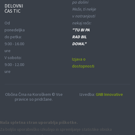
po dolini
DELOVNI
Meže, ti nekje
ČAS TIC
v notranjosti
Od
nekaj reče:
ponedeljka
"TU BI PA
do petka:
RAD BIL
9.00 - 16.00
DOMA."
ure
V soboto:
Izjava o
9.00 - 12.00
dostopnosti
ure
Občina Črna na Koroškem © Vse
Izvedba:
GNB Innovative
pravice so pridržane.
Naša spletna stran uporablja piškotke.
Za boljšo uporabniško izkušnjo in spremljanje statistike obiska