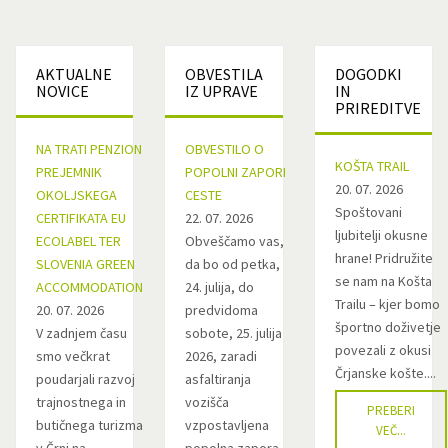
AKTUALNE
OBVESTILA
DOGODKI
NOVICE
IZ UPRAVE
IN
PRIREDITVE
NA TRATI PENZION
OBVESTILO O
KOŠTA TRAIL
PREJEMNIK
POPOLNI ZAPORI
20. 07. 2026
OKOLJSKEGA
CESTE
Spoštovani
CERTIFIKATA EU
22. 07. 2026
ljubitelji okusne
ECOLABEL TER
Obveščamo vas,
hrane! Pridružite
SLOVENIA GREEN
da bo od petka,
se nam na Košta
ACCOMMODATION
24. julija, do
Trailu – kjer bomo
20. 07. 2026
predvidoma
športno doživetje
V zadnjem času
sobote, 25. julija
povezali z okusi
smo večkrat
2026, zaradi
Črjanske košte....
poudarjali razvoj
asfaltiranja
trajnostnega in
vozišča
PREBERI
butičnega turizma
vzpostavljena
VEČ...