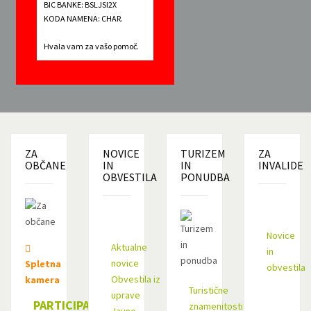
BIC BANKE: BSLJSI2X
KODA NAMENA: CHAR.
Hvala vam za vašo pomoč.
ZA
NOVICE
TURIZEM
ZA
OBČANE
IN
IN
INVALIDE
OBVESTILA
PONUDBA
Novice
Aktualne
in
novice
Spletna
obvestila
Obvestila iz
kamera
Turistične
uprave
PARTICIPATIVNI
znamenitosti