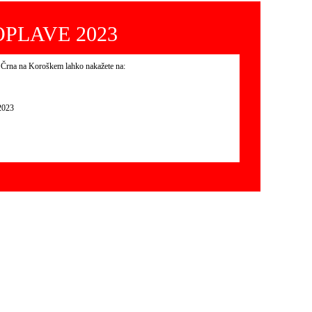
PLAVE 2023
 Črna na Koroškem lahko nakažete na:
023