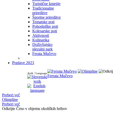
Turistične kmetije
Tradicionalne
prireditve
Športne prireditve
Tematske poti
Pohodniške poti
Kolesarske poti
Aktivnosti
Kulinarika
Doživljajsko
plezalni park
Ferata Mučevo
Poplave 2023
Jezik / Language
Ferrata Mučevo
Preberi več
Olimpline
Preberi več
Odkrijte Črno v objemu okoliških hribov