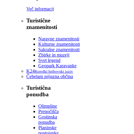
Več informacij
Turistične
znamenitosti
Naravne znamenitosti
Kulturne znamenitosti
Sakralne znamenitosti
Zbirke in muzeji
Svet legend
Geopark Karavanke
K24
Koroški hribovski izziv
Čebelam prijazna občina
Turistična
ponudba
Olimpline
Prenočišča
Gostinska
ponudba
Planinske
postojanke