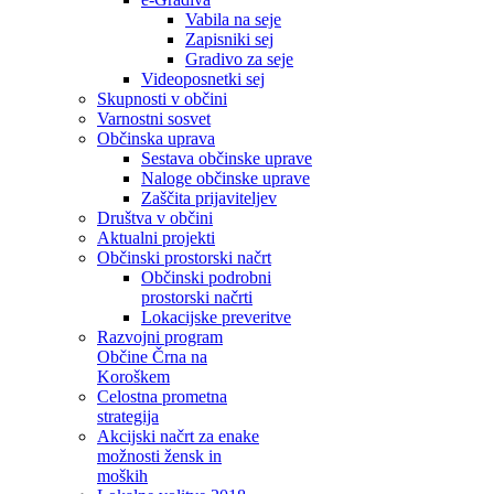
Vabila na seje
Zapisniki sej
Gradivo za seje
Videoposnetki sej
Skupnosti v občini
Varnostni sosvet
Občinska uprava
Sestava občinske uprave
Naloge občinske uprave
Zaščita prijaviteljev
Društva v občini
Aktualni projekti
Občinski prostorski načrt
Občinski podrobni
prostorski načrti
Lokacijske preveritve
Razvojni program
Občine Črna na
Koroškem
Celostna prometna
strategija
Akcijski načrt za enake
možnosti žensk in
moških