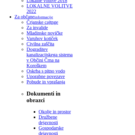
Lokalne volitve 2018
LOKALNE VOLITVE
2022
Za občane
informacije
Črjanske cajtnge
Za invalide
Mladinske novičke
Varuhov kotiček
Civilna zaščita
Dograditev
kanalizacijskega sistema
v Občini Črna na
Koroškem
Oskrba s pitno vodo
Uporabne povezave
Pobude in vprašanja
Dokumenti in
obrazci
Okolje in prostor
Družbene
dejavnosti
Gospodarske
dejavnosti