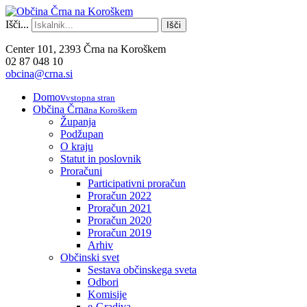
Išči...
Išči
Center 101, 2393 Črna na Koroškem
02 87 048 10
obcina@crna.si
Domov
vstopna stran
Občina Črna
na Koroškem
Županja
Podžupan
O kraju
Statut in poslovnik
Proračuni
Participativni proračun
Proračun 2022
Proračun 2021
Proračun 2020
Proračun 2019
Arhiv
Občinski svet
Sestava občinskega sveta
Odbori
Komisije
e-Gradiva