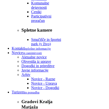
Komunalne
dejavnosti
Ceniki
Participativni
proračun
Spletne kamere
Smučišče in športni
park (v živo)
Kontakti
splošne informacije
Novice
in zanimivosti
Aktualne novice
Obvestila iz uprave
Dogodki in prireditve
Javne informacije
Arhiv
Novice - Razne
Novice - Uprava
Novice - Dogodki
Turizem
in ponudba
Gradovi Kralja
Matjaža