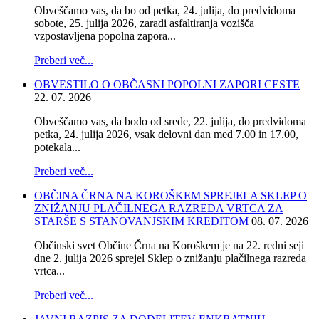
Obveščamo vas, da bo od petka, 24. julija, do predvidoma
sobote, 25. julija 2026, zaradi asfaltiranja vozišča
vzpostavljena popolna zapora...
Preberi več...
OBVESTILO O OBČASNI POPOLNI ZAPORI CESTE
22. 07. 2026
Obveščamo vas, da bodo od srede, 22. julija, do predvidoma
petka, 24. julija 2026, vsak delovni dan med 7.00 in 17.00,
potekala...
Preberi več...
OBČINA ČRNA NA KOROŠKEM SPREJELA SKLEP O
ZNIŽANJU PLAČILNEGA RAZREDA VRTCA ZA
STARŠE S STANOVANJSKIM KREDITOM
08. 07. 2026
Občinski svet Občine Črna na Koroškem je na 22. redni seji
dne 2. julija 2026 sprejel Sklep o znižanju plačilnega razreda
vrtca...
Preberi več...