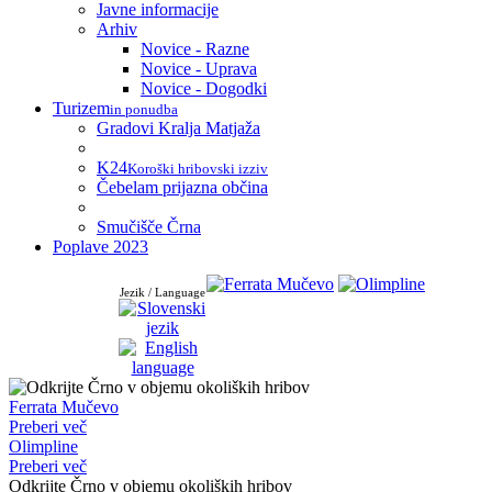
Javne informacije
Arhiv
Novice - Razne
Novice - Uprava
Novice - Dogodki
Turizem
in ponudba
Gradovi Kralja Matjaža
K24
Koroški hribovski izziv
Čebelam prijazna občina
Smučišče Črna
Poplave 2023
Jezik / Language
Ferrata Mučevo
Preberi več
Olimpline
Preberi več
Odkrijte Črno v objemu okoliških hribov