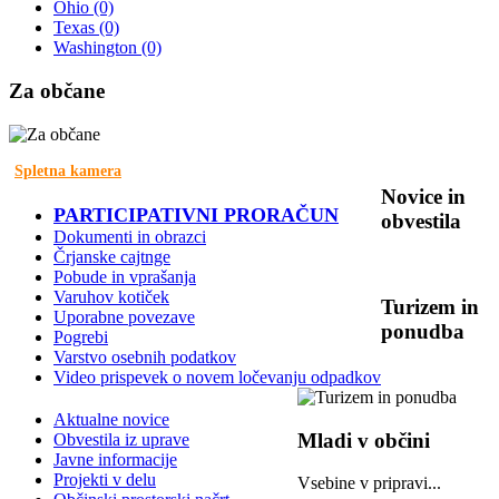
Ohio
(0)
Texas
(0)
Washington
(0)
Za
občane
Spletna kamera
Novice
in
PARTICIPATIVNI PRORAČUN
obvestila
Dokumenti in obrazci
Črjanske cajtnge
Pobude in vprašanja
Varuhov kotiček
Turizem
in
Uporabne povezave
ponudba
Pogrebi
Varstvo osebnih podatkov
Video prispevek o novem ločevanju odpadkov
Aktualne novice
Mladi
v občini
Obvestila iz uprave
Javne informacije
Projekti v delu
Vsebine v pripravi...