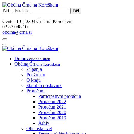
Išči...
Išči
Center 101, 2393 Črna na Koroškem
02 87 048 10
obcina@crna.si
Domov
vstopna stran
Občina Črna
na Koroškem
Županja
Podžupan
O kraju
Statut in poslovnik
Proračuni
Participativni proračun
Proračun 2022
Proračun 2021
Proračun 2020
Proračun 2019
Arhiv
Občinski svet
Sestava občinskega sveta