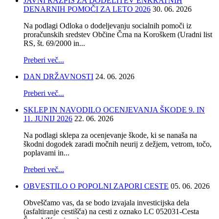
JAVNI RAZPIS ZA DODELITEV ENKRATNIH
DENARNIH POMOČI ZA LETO 2026
30. 06. 2026
Na podlagi Odloka o dodeljevanju socialnih pomoči iz
proračunskih sredstev Občine Črna na Koroškem (Uradni list
RS, št. 69/2000 in...
Preberi več...
DAN DRŽAVNOSTI
24. 06. 2026
Preberi več...
SKLEP IN NAVODILO OCENJEVANJA ŠKODE 9. IN
11. JUNIJ 2026
22. 06. 2026
Na podlagi sklepa za ocenjevanje škode, ki se nanaša na
škodni dogodek zaradi močnih neurij z dežjem, vetrom, točo,
poplavami in...
Preberi več...
OBVESTILO O POPOLNI ZAPORI CESTE
05. 06. 2026
Obveščamo vas, da se bodo izvajala investicijska dela
(asfaltiranje cestišča) na cesti z oznako LC 052031-Cesta