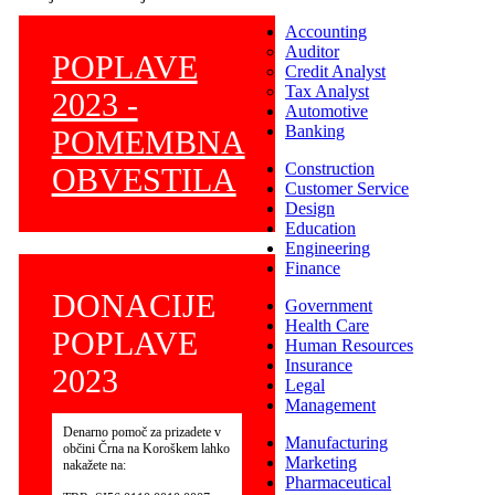
Accounting
Auditor
POPLAVE
Credit Analyst
Tax Analyst
2023 -
Automotive
Banking
POMEMBNA
Construction
OBVESTILA
Customer Service
Design
Education
Engineering
Finance
DONACIJE
Government
Health Care
POPLAVE
Human Resources
Insurance
2023
Legal
Management
Denarno pomoč za prizadete v
Manufacturing
občini Črna na Koroškem lahko
Marketing
nakažete na:
Pharmaceutical