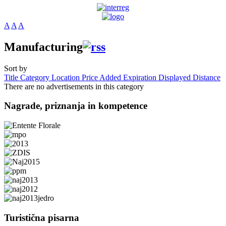
A
A
A
Manufacturing
Sort by
Title
Category
Location
Price
Added
Expiration
Displayed
Distance
There are no advertisements in this category
Nagrade,
priznanja in kompetence
Turistična
pisarna