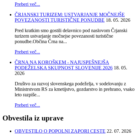
Preberi več...
ČRJANSKI TURIZEM: USTVARJANJE MOČNEJŠE
POVEZANOSTI TURISTIČNE PONUDBE
18. 05. 2026
Pred kratkim smo gostili delavnico pod naslovom Črjanski
turizem ustvarjanje močnejse povezanosti turistične
ponudbe.Občina Črna na...
Preberi več...
ČRNA NA KOROŠKEM - NAJUSPEŠNEJŠA
PODEŽELSKA SKUPNOST SLOVENIJE 2026
18. 05.
2026
Društvo za razvoj slovenskega podeželja, v sodelovanju z
Ministrstvom RS za kmetijstvo, gozdarstvo in prehrano, vsako
leto razpiše...
Preberi več...
Obvestila
iz uprave
OBVESTILO O POPOLNI ZAPORI CESTE
22. 07. 2026