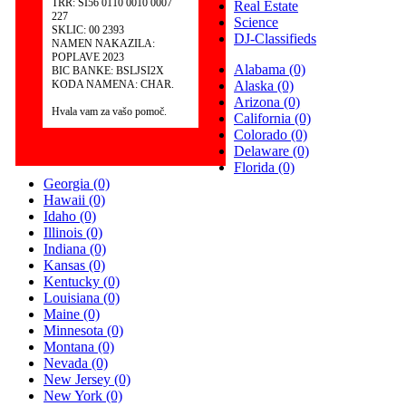
TRR: SI56 0110 0010 0007
Real Estate
227
Science
SKLIC: 00 2393
DJ-Classifieds
NAMEN NAKAZILA:
POPLAVE 2023
Alabama
(0)
BIC BANKE: BSLJSI2X
KODA NAMENA: CHAR.
Alaska
(0)
Arizona
(0)
Hvala vam za vašo pomoč.
California
(0)
Colorado
(0)
Delaware
(0)
Florida
(0)
Georgia
(0)
Hawaii
(0)
Idaho
(0)
Illinois
(0)
Indiana
(0)
Kansas
(0)
Kentucky
(0)
Louisiana
(0)
Maine
(0)
Minnesota
(0)
Montana
(0)
Nevada
(0)
New Jersey
(0)
New York
(0)