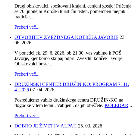
Dragi obiskovalci, spoštovani krajani, cenjeni gostje! Pričenja
se 70. jubilejni Koroški turistični teden, pomemben mejnik
tradicije,...
Preberi več...
OTVORITEV ZVEZDNEGA KOTIČKA JAVORJE
23.
06. 2026
V ponedeljek, 29. 6. 2026, ob 21.00, vas vabimo k POŠ
Javorje, kjer bomo skupaj odprli Zvezdni kotiček Javorje.
Obiskovalci boste...
Preberi več...
DRUŽINSKI CENTER DRUŽIN-KO: PROGRAM 7.-11.
4. 2026
07. 04. 2026
Posredujemo vabilo družinskega centra DRUŽIN-KO na
dogodke v tem tednu. Vabljeni, da jih obiščete.
KOLEDAR
...
Preberi več...
DOBRO JE ŽIVETI V ALPAH
25. 03. 2026