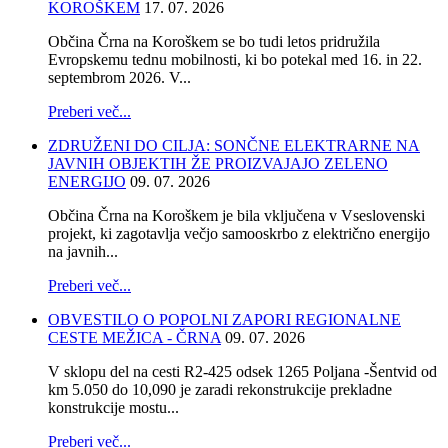
KOROŠKEM
17. 07. 2026
Občina Črna na Koroškem se bo tudi letos pridružila
Evropskemu tednu mobilnosti, ki bo potekal med 16. in 22.
septembrom 2026. V...
Preberi več...
ZDRUŽENI DO CILJA: SONČNE ELEKTRARNE NA
JAVNIH OBJEKTIH ŽE PROIZVAJAJO ZELENO
ENERGIJO
09. 07. 2026
Občina Črna na Koroškem je bila vključena v Vseslovenski
projekt, ki zagotavlja večjo samooskrbo z električno energijo
na javnih...
Preberi več...
OBVESTILO O POPOLNI ZAPORI REGIONALNE
CESTE MEŽICA - ČRNA
09. 07. 2026
V sklopu del na cesti R2-425 odsek 1265 Poljana -Šentvid od
km 5.050 do 10,090 je zaradi rekonstrukcije prekladne
konstrukcije mostu...
Preberi več...