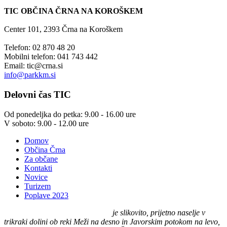
TIC OBČINA ČRNA NA KOROŠKEM
Center 101, 2393 Črna na Koroškem
Telefon: 02 870 48 20
Mobilni telefon: 041 743 442
Email:
tic@crna.si
info@parkkm.si
Delovni
čas TIC
Od ponedeljka do petka: 9.00 - 16.00 ure
V soboto: 9.00 - 12.00 ure
Domov
Občina Črna
Za občane
Kontakti
Novice
Turizem
Poplave 2023
Črna na Koroškem (575 m n. v.)
je slikovito, prijetno naselje v
trikraki dolini ob reki Meži na desno in Javorskim potokom na levo,