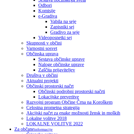
Odbori
Komisije
e-Gradiva
Vabila na seje
Zapisniki sej
Gradivo za seje
Videoposnetki sej
Skupnosti v občini
Varnostni sosvet
Občinska uprava
Sestava občinske uprave
Naloge občinske uprave
Zaščita prijaviteljev
Društva v občini
Aktualni projekti
Občinski prostorski načrt
Občinski podrobni prostorski načrti
Lokacijske preveritve
Razvojni program Občine Črna na Koroškem
Celostna prometna strategija
Akcijski načrt za enake možnosti žensk in moških
Lokalne volitve 2018
LOKALNE VOLITVE 2022
Za občane
informacije