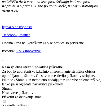
na križišču dveh cest – na levo proti Šoštanju in desno proti
Koprivni. Ko prideš v Črno po dolini Meže, ti nekje v notranjosti
nekaj reče:
"TU BI PA RAD BIL DOMA."
Izjava o dostopnosti
facebook
twitter
Občina Črna na Koroškem © Vse pravice so pridržane.
Izvedba:
GNB Innovative
Naša spletna stran uporablja piškotke.
Za boljšo uporabniško izkušnjo in spremljanje statistike obiska
uporabljamo piškotke. Če se z namestitvijo piškotkov strinjate,
kliknite »Shrani« in nemoteno nadaljujte z uporabo spletne rešitve,
lahko pa si ogledate nastavitve piškotkov.
Shrani
Nastavitve piškotkov
Piškotki za delovanje strani
Analitični piškotki