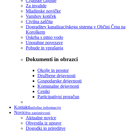
Črjanske cajtnge
Za invalide
Mladinske novičke
Varuhov kotiček
Civilna zaščita
Dograditev kanalizacijskega sistema v Občini Črna na
Koroškem
Oskrba s pitno vodo
Uporabne povezave
Pobude in vprašanja
Dokumenti in obrazci
Okolje in prostor
Družbene dejavnosti
Gospodarske dejavnosti
Komunalne dejavnosti
Ceniki
Participativni proračun
Kontakti
splošne informacije
Novice
in zanimivosti
Aktualne novice
Obvestila iz uprave
Dogodki in prireditve