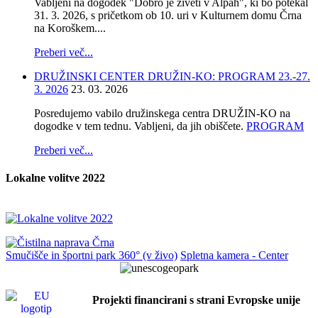
Vabljeni na dogodek "Dobro je živeti v Alpah", ki bo potekal
31. 3. 2026, s pričetkom ob 10. uri v Kulturnem domu Črna
na Koroškem....
Preberi več...
DRUŽINSKI CENTER DRUŽIN-KO: PROGRAM 23.-27.
3. 2026
23. 03. 2026
Posredujemo vabilo družinskega centra DRUŽIN-KO na
dogodke v tem tednu. Vabljeni, da jih obiščete.
PROGRAM
Preberi več...
Lokalne volitve 2022
Smučišče in športni park 360° (v živo)
Spletna kamera - Center
Projekti financirani s strani Evropske unije