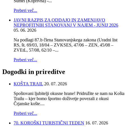
Šumel (Koprivna) -...
Preberi več...
JAVNI RAZPIS ZA ODDAJO IN ZAMENJAVO
NEPROFITNIH STANOVANJ V NAJEM - JUNIJ 2026
05. 06. 2026
Na podlagi 87.b člena Stanovanjskega zakona (Uradni list
RS, št. 69/03, 18/04 – ZVKSES, 47/06 – ZEN, 45/08 –
ZVEtL, 57/08, 62/10 –...
Preberi več...
Dogodki
in prireditve
KOŠTA TRAIL
20. 07. 2026
Spoštovani ljubitelji okusne hrane! Pridružite se nam na Košta
Trailu – kjer bomo športno doživetje povezali z okusi
Črjanske košte....
Preberi več...
70. KOROŠKI TURISTIČNI TEDEN
16. 07. 2026