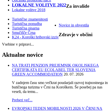
Občinski prostorski načrt
LOKALNE VOLITVE 2022
Za
invalide
Lokalne volitve 2018
Turistične znamenitosti
Turistična ponudba
Novice in obvestila
Turistična pisarna
Smučišče Črna
Zdravje
v občini
K24 - Koroški hribovski izziv
Vsebine v pripravi...
Aktualne
novice
NA TRATI PENZION PREJEMNIK OKOLJSKEGA
CERTIFIKATA EU ECOLABEL TER SLOVENIA
GREEN ACCOMMODATION
20. 07. 2026
V zadnjem času smo večkrat poudarjali razvoj trajnostnega in
butičnega turizma v Črni na Koroškem. Še posebej pa nas
veseli, da temu...
Preberi več...
EVROPSKI TEDEN MOBILNOSTI 2026 V ČRNI NA