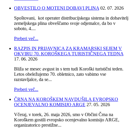
OBVESTILO O MOTENI DOBAVI PLINA
02. 07. 2026
Spoštovani, kot operater distribucijskega sistema in dobavitelj
zemeljskega plina obveščamo svoje odjemalce, da bo v
soboto, 4....
Preberi več...
RAZPIS IN PRIJAVNICA ZA KRAMARSKI SEJEM V
OKVIRU 70. KOROŠKEGA TURISTIČNEGA TEDNA
17. 06. 2026
Bliža se mesec avgust in s tem tudi Koroški turistični teden.
Letos obeležujemo 70. obletnico, zato vabimo vse
razstavljalce, da se...
Preberi več...
ČRNA NA KOROŠKEM NAVDUŠILA EVROPSKO
OCENJEVALNO KOMISIJO ARGE
27. 05. 2026
Včeraj, v torek, 26. maja 2026, smo v Občini Črna na
Koroškem gostili evropsko ocenjevalno komisijo ARGE,
organizatorico prestižne...