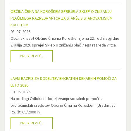
OBČINA ČRNA NA KOROŠKEM SPREJELA SKLEP O ZNIŽANJU
PLAČILNEGA RAZREDA VRTCA ZA STARŠE S STANOVANJSKIM
KREDITOM
08. 07. 2026
Občinski svet Občine Črna na Koroškem je na 22. redni seji dne
2. julija 2026 sprejel Sklep o znižanju plačilnega razreda vrtca...
PREBERI VEČ...
JAVNI RAZPIS ZA DODELITEV ENKRATNIH DENARNIH POMOČI ZA
LETO 2026
30. 06. 2026
Na podlagi Odloka o dodeljevanju socialnih pomoči iz
proračunskih sredstev Občine Črna na Koroškem (Uradni list
RS, št. 69/2000 in...
PREBERI VEČ...