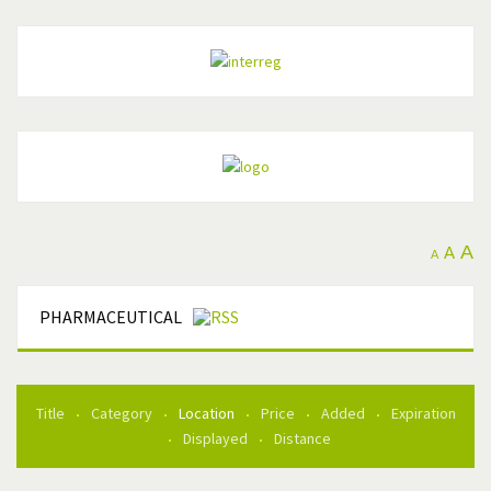
A
A
A
PHARMACEUTICAL
Title
Category
Location
Price
Added
Expiration
Displayed
Distance