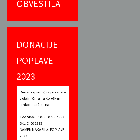
OBVESTILA
DONACIJE
POPLAVE
2023
Denarno pomoč za prizadete
v občini Črna na Koroškem
lahko nakažete na:
TRR: SI56 0110 0010 0007 227
SKLIC: 00 2393
NAMEN NAKAZILA: POPLAVE
2023