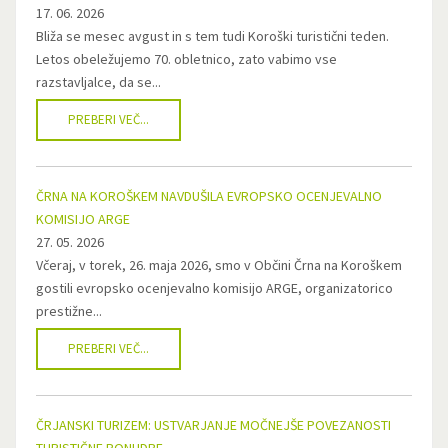
17. 06. 2026
Bliža se mesec avgust in s tem tudi Koroški turistični teden.
Letos obeležujemo 70. obletnico, zato vabimo vse
razstavljalce, da se...
PREBERI VEČ...
ČRNA NA KOROŠKEM NAVDUŠILA EVROPSKO OCENJEVALNO
KOMISIJO ARGE
27. 05. 2026
Včeraj, v torek, 26. maja 2026, smo v Občini Črna na Koroškem
gostili evropsko ocenjevalno komisijo ARGE, organizatorico
prestižne...
PREBERI VEČ...
ČRJANSKI TURIZEM: USTVARJANJE MOČNEJŠE POVEZANOSTI