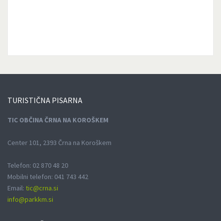
TURISTIČNA
PISARNA
TIC OBČINA ČRNA NA KOROŠKEM
Center 101, 2393 Črna na Koroškem
Telefon: 02 870 48 20
Mobilni telefon: 041 743 442
Email:
tic@crna.si
info@parkkm.si