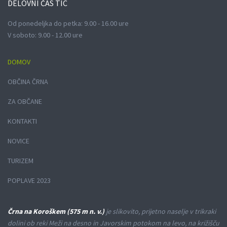
DELOVNI
ČAS TIC
Od ponedeljka do petka: 9.00 - 16.00 ure
V soboto: 9.00 - 12.00 ure
DOMOV
OBČINA ČRNA
ZA OBČANE
KONTAKTI
NOVICE
TURIZEM
POPLAVE 2023
Črna na Koroškem (575 m n. v.)
je slikovito, prijetno naselje v trikraki
dolini ob reki Meži na desno in Javorskim potokom na levo, na križišču