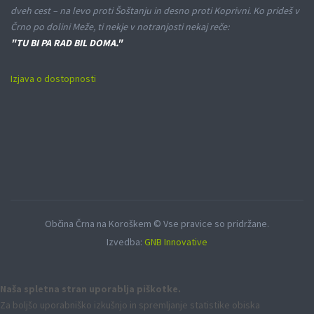
dveh cest – na levo proti Šoštanju in desno proti Koprivni. Ko prideš v
Črno po dolini Meže, ti nekje v notranjosti nekaj reče:
"TU BI PA RAD BIL DOMA."
Izjava o dostopnosti
Občina Črna na Koroškem © Vse pravice so pridržane.
Izvedba:
GNB Innovative
Naša spletna stran uporablja piškotke.
Za boljšo uporabniško izkušnjo in spremljanje statistike obiska