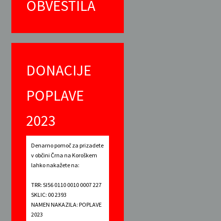
OBVESTILA
DONACIJE
POPLAVE
2023
Denarno pomoč za prizadete
v občini Črna na Koroškem
lahko nakažete na:
TRR: SI56 0110 0010 0007 227
SKLIC: 00 2393
NAMEN NAKAZILA: POPLAVE
2023