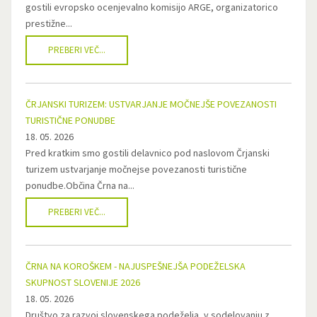
gostili evropsko ocenjevalno komisijo ARGE, organizatorico
prestižne...
PREBERI VEČ...
ČRJANSKI TURIZEM: USTVARJANJE MOČNEJŠE POVEZANOSTI
TURISTIČNE PONUDBE
18. 05. 2026
Pred kratkim smo gostili delavnico pod naslovom Črjanski
turizem ustvarjanje močnejse povezanosti turistične
ponudbe.Občina Črna na...
PREBERI VEČ...
ČRNA NA KOROŠKEM - NAJUSPEŠNEJŠA PODEŽELSKA
SKUPNOST SLOVENIJE 2026
18. 05. 2026
Društvo za razvoj slovenskega podeželja, v sodelovanju z