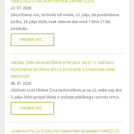
OBVESTILO O OBČASNI POPOLNI ZAPORI CESTE
22. 07. 2026
Obveščamo vas, da bodo od srede, 22. julija, do predvidoma
petka, 24. julija 2026, vsak delovni dan med 7.00 in 17.00,
potekala...
PREBERI VEČ...
OBČINA ČRNA NA KOROŠKEM SPREJELA SKLEP O ZNIŽANJU
PLAČILNEGA RAZREDA VRTCA ZA STARŠE S STANOVANJSKIM
KREDITOM
08. 07. 2026
Občinski svet Občine Črna na Koroškem je na 22. redni seji dne
2. julija 2026 sprejel Sklep o znižanju plačilnega razreda vrtca...
PREBERI VEČ...
JAVNI RAZPIS ZA DODELITEV ENKRATNIH DENARNIH POMOČI ZA