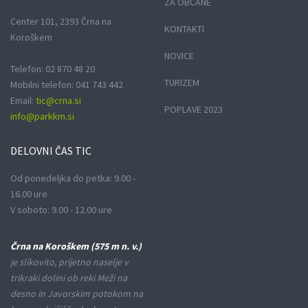
ZA OBČANE
Center 101, 2393 Črna na
KONTAKTI
Koroškem
NOVICE
Telefon: 02 870 48 20
TURIZEM
Mobilni telefon: 041 743 442
Email:
tic@crna.si
POPLAVE 2023
info@parkkm.si
DELOVNI
ČAS TIC
Od ponedeljka do petka: 9.00 -
16.00 ure
V soboto: 9.00 - 12.00 ure
Črna na Koroškem (575 m n. v.)
je slikovito, prijetno naselje v
trikraki dolini ob reki Meži na
desno in Javorskim potokom na