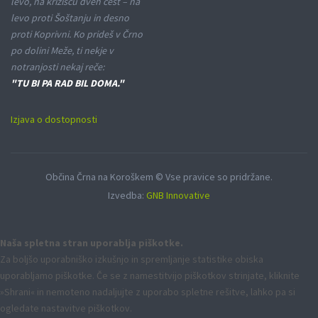
levo, na križišču dveh cest – na
levo proti Šoštanju in desno
proti Koprivni. Ko prideš v Črno
po dolini Meže, ti nekje v
notranjosti nekaj reče:
"TU BI PA RAD BIL DOMA."
Izjava o dostopnosti
Občina Črna na Koroškem © Vse pravice so pridržane.
Izvedba:
GNB Innovative
Naša spletna stran uporablja piškotke.
Za boljšo uporabniško izkušnjo in spremljanje statistike obiska
uporabljamo piškotke. Če se z namestitvijo piškotkov strinjate, kliknite
»Shrani« in nemoteno nadaljujte z uporabo spletne rešitve, lahko pa si
ogledate nastavitve piškotkov.