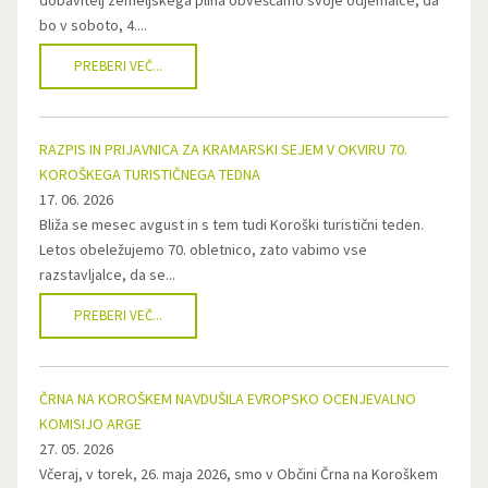
dobavitelj zemeljskega plina obveščamo svoje odjemalce, da
bo v soboto, 4....
PREBERI VEČ...
RAZPIS IN PRIJAVNICA ZA KRAMARSKI SEJEM V OKVIRU 70.
KOROŠKEGA TURISTIČNEGA TEDNA
17. 06. 2026
Bliža se mesec avgust in s tem tudi Koroški turistični teden.
Letos obeležujemo 70. obletnico, zato vabimo vse
razstavljalce, da se...
PREBERI VEČ...
ČRNA NA KOROŠKEM NAVDUŠILA EVROPSKO OCENJEVALNO
KOMISIJO ARGE
27. 05. 2026
Včeraj, v torek, 26. maja 2026, smo v Občini Črna na Koroškem