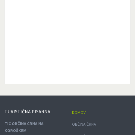
TURISTIČNA
PISARNA
DOMOV
TIC OBČINA ČRNA NA
OBČINA ČRNA
KOROŠKEM