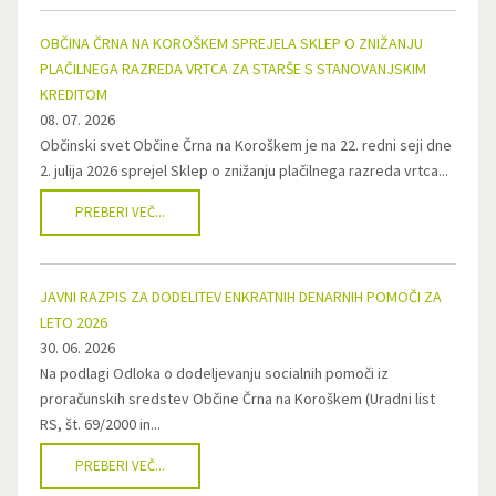
OBČINA ČRNA NA KOROŠKEM SPREJELA SKLEP O ZNIŽANJU
PLAČILNEGA RAZREDA VRTCA ZA STARŠE S STANOVANJSKIM
KREDITOM
08. 07. 2026
Občinski svet Občine Črna na Koroškem je na 22. redni seji dne
2. julija 2026 sprejel Sklep o znižanju plačilnega razreda vrtca...
PREBERI VEČ...
JAVNI RAZPIS ZA DODELITEV ENKRATNIH DENARNIH POMOČI ZA
LETO 2026
30. 06. 2026
Na podlagi Odloka o dodeljevanju socialnih pomoči iz
proračunskih sredstev Občine Črna na Koroškem (Uradni list
RS, št. 69/2000 in...
PREBERI VEČ...