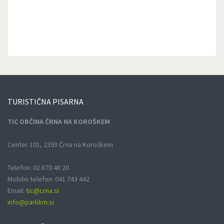
TURISTIČNA
PISARNA
TIC OBČINA ČRNA NA KOROŠKEM
Center 101, 2393 Črna na Koroškem
Telefon: 02 870 48 20
Mobilni telefon: 041 743 442
Email:
tic@crna.si
info@parkkm.si