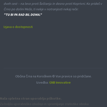
dveh cest – na levo proti Šoštanju in desno proti Koprivni. Ko prideš v
Črno po dolini Meže, ti nekje v notranjosti nekaj reče:
"TU BI PA RAD BIL DOMA."
Izjava o dostopnosti
Občina Črna na Koroškem © Vse pravice so pridržane.
Izvedba:
GNB Innovative
Naša spletna stran uporablja piškotke.
Za boljšo uporabniško izkušnjo in spremljanje statistike obiska