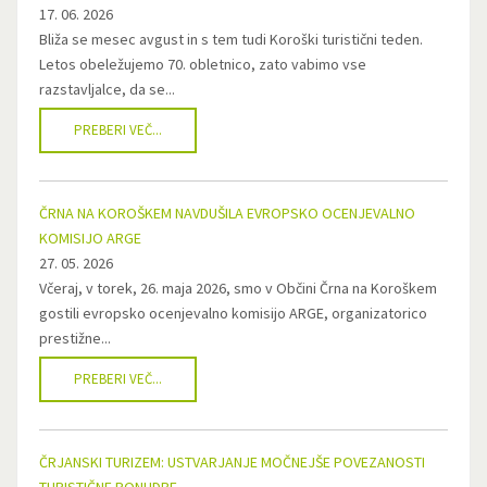
17. 06. 2026
Bliža se mesec avgust in s tem tudi Koroški turistični teden.
Letos obeležujemo 70. obletnico, zato vabimo vse
razstavljalce, da se...
PREBERI VEČ...
ČRNA NA KOROŠKEM NAVDUŠILA EVROPSKO OCENJEVALNO
KOMISIJO ARGE
27. 05. 2026
Včeraj, v torek, 26. maja 2026, smo v Občini Črna na Koroškem
gostili evropsko ocenjevalno komisijo ARGE, organizatorico
prestižne...
PREBERI VEČ...
ČRJANSKI TURIZEM: USTVARJANJE MOČNEJŠE POVEZANOSTI