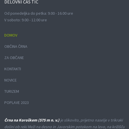
DELOVNI
ČAS TIC
Od ponedeljka do petka: 9.00 - 16.00 ure
V soboto: 9.00 - 12.00 ure
DOMOV
OBČINA ČRNA
ZA OBČANE
KONTAKTI
NOVICE
TURIZEM
POPLAVE 2023
Črna na Koroškem (575 m n. v.)
je slikovito, prijetno naselje v trikraki
dolini ob reki Meži na desno in Javorskim potokom na levo, na križišču