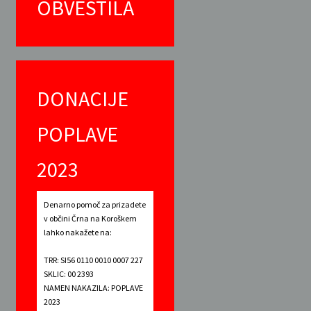
OBVESTILA
DONACIJE
POPLAVE
2023
Denarno pomoč za prizadete
v občini Črna na Koroškem
lahko nakažete na:
TRR: SI56 0110 0010 0007 227
SKLIC: 00 2393
NAMEN NAKAZILA: POPLAVE
2023