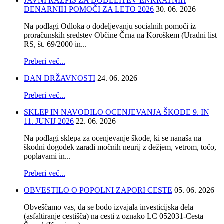
JAVNI RAZPIS ZA DODELITEV ENKRATNIH
DENARNIH POMOČI ZA LETO 2026
30. 06. 2026
Na podlagi Odloka o dodeljevanju socialnih pomoči iz
proračunskih sredstev Občine Črna na Koroškem (Uradni list
RS, št. 69/2000 in...
Preberi več...
DAN DRŽAVNOSTI
24. 06. 2026
Preberi več...
SKLEP IN NAVODILO OCENJEVANJA ŠKODE 9. IN
11. JUNIJ 2026
22. 06. 2026
Na podlagi sklepa za ocenjevanje škode, ki se nanaša na
škodni dogodek zaradi močnih neurij z dežjem, vetrom, točo,
poplavami in...
Preberi več...
OBVESTILO O POPOLNI ZAPORI CESTE
05. 06. 2026
Obveščamo vas, da se bodo izvajala investicijska dela
(asfaltiranje cestišča) na cesti z oznako LC 052031-Cesta