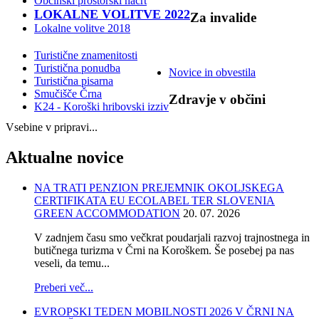
Občinski prostorski načrt
LOKALNE VOLITVE 2022
Za
invalide
Lokalne volitve 2018
Turistične znamenitosti
Turistična ponudba
Novice in obvestila
Turistična pisarna
Smučišče Črna
Zdravje
v občini
K24 - Koroški hribovski izziv
Vsebine v pripravi...
Aktualne
novice
NA TRATI PENZION PREJEMNIK OKOLJSKEGA
CERTIFIKATA EU ECOLABEL TER SLOVENIA
GREEN ACCOMMODATION
20. 07. 2026
V zadnjem času smo večkrat poudarjali razvoj trajnostnega in
butičnega turizma v Črni na Koroškem. Še posebej pa nas
veseli, da temu...
Preberi več...
EVROPSKI TEDEN MOBILNOSTI 2026 V ČRNI NA