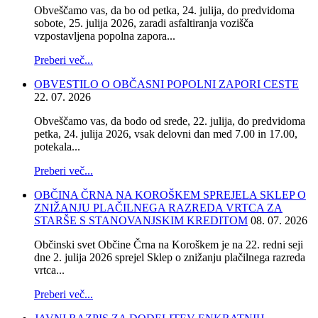
Obveščamo vas, da bo od petka, 24. julija, do predvidoma
sobote, 25. julija 2026, zaradi asfaltiranja vozišča
vzpostavljena popolna zapora...
Preberi več...
OBVESTILO O OBČASNI POPOLNI ZAPORI CESTE
22. 07. 2026
Obveščamo vas, da bodo od srede, 22. julija, do predvidoma
petka, 24. julija 2026, vsak delovni dan med 7.00 in 17.00,
potekala...
Preberi več...
OBČINA ČRNA NA KOROŠKEM SPREJELA SKLEP O
ZNIŽANJU PLAČILNEGA RAZREDA VRTCA ZA
STARŠE S STANOVANJSKIM KREDITOM
08. 07. 2026
Občinski svet Občine Črna na Koroškem je na 22. redni seji
dne 2. julija 2026 sprejel Sklep o znižanju plačilnega razreda
vrtca...
Preberi več...