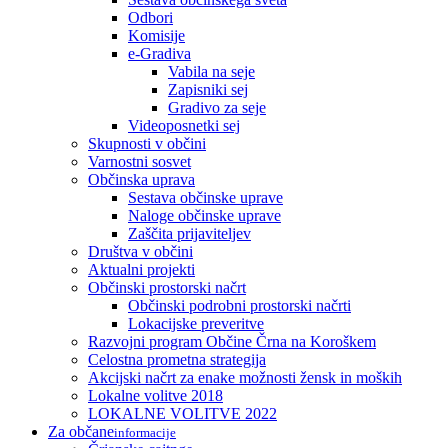
Odbori
Komisije
e-Gradiva
Vabila na seje
Zapisniki sej
Gradivo za seje
Videoposnetki sej
Skupnosti v občini
Varnostni sosvet
Občinska uprava
Sestava občinske uprave
Naloge občinske uprave
Zaščita prijaviteljev
Društva v občini
Aktualni projekti
Občinski prostorski načrt
Občinski podrobni prostorski načrti
Lokacijske preveritve
Razvojni program Občine Črna na Koroškem
Celostna prometna strategija
Akcijski načrt za enake možnosti žensk in moških
Lokalne volitve 2018
LOKALNE VOLITVE 2022
Za občane
informacije