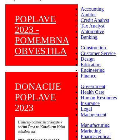
Accounting
Auditor
POPLAVE
Credit Analyst
Tax Analyst
2023 -
Automotive
Banking
POMEMBNA
Construction
OBVESTILA
Customer Service
Design
Education
Engineering
Finance
DONACIJE
Government
Health Care
POPLAVE
Human Resources
Insurance
2023
Legal
Management
Denarno pomoč za prizadete v
Manufacturing
občini Črna na Koroškem lahko
Marketing
nakažete na:
Pharmaceutical