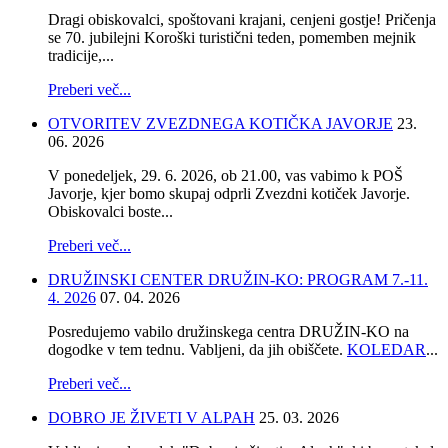
Dragi obiskovalci, spoštovani krajani, cenjeni gostje! Pričenja
se 70. jubilejni Koroški turistični teden, pomemben mejnik
tradicije,...
Preberi več...
OTVORITEV ZVEZDNEGA KOTIČKA JAVORJE
23.
06. 2026
V ponedeljek, 29. 6. 2026, ob 21.00, vas vabimo k POŠ
Javorje, kjer bomo skupaj odprli Zvezdni kotiček Javorje.
Obiskovalci boste...
Preberi več...
DRUŽINSKI CENTER DRUŽIN-KO: PROGRAM 7.-11.
4. 2026
07. 04. 2026
Posredujemo vabilo družinskega centra DRUŽIN-KO na
dogodke v tem tednu. Vabljeni, da jih obiščete.
KOLEDAR
...
Preberi več...
DOBRO JE ŽIVETI V ALPAH
25. 03. 2026