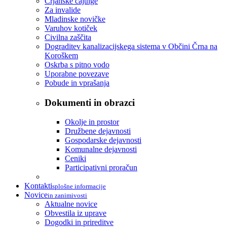
Črjanske cajtnge
Za invalide
Mladinske novičke
Varuhov kotiček
Civilna zaščita
Dograditev kanalizacijskega sistema v Občini Črna na
Koroškem
Oskrba s pitno vodo
Uporabne povezave
Pobude in vprašanja
Dokumenti in obrazci
Okolje in prostor
Družbene dejavnosti
Gospodarske dejavnosti
Komunalne dejavnosti
Ceniki
Participativni proračun
Kontakti
splošne informacije
Novice
in zanimivosti
Aktualne novice
Obvestila iz uprave
Dogodki in prireditve