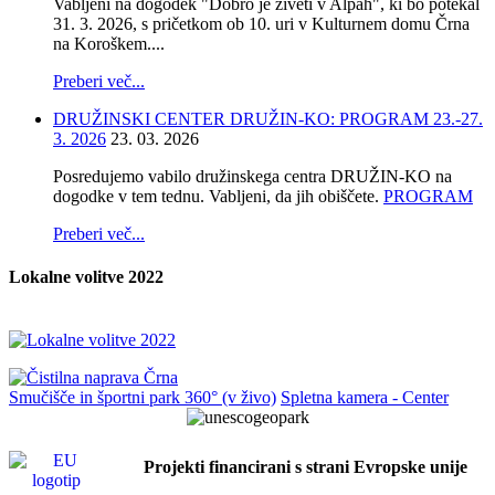
Vabljeni na dogodek "Dobro je živeti v Alpah", ki bo potekal
31. 3. 2026, s pričetkom ob 10. uri v Kulturnem domu Črna
na Koroškem....
Preberi več...
DRUŽINSKI CENTER DRUŽIN-KO: PROGRAM 23.-27.
3. 2026
23. 03. 2026
Posredujemo vabilo družinskega centra DRUŽIN-KO na
dogodke v tem tednu. Vabljeni, da jih obiščete.
PROGRAM
Preberi več...
Lokalne volitve 2022
Smučišče in športni park 360° (v živo)
Spletna kamera - Center
Projekti financirani s strani Evropske unije