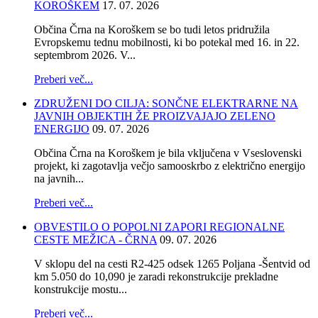
KOROŠKEM
17. 07. 2026
Občina Črna na Koroškem se bo tudi letos pridružila
Evropskemu tednu mobilnosti, ki bo potekal med 16. in 22.
septembrom 2026. V...
Preberi več...
ZDRUŽENI DO CILJA: SONČNE ELEKTRARNE NA
JAVNIH OBJEKTIH ŽE PROIZVAJAJO ZELENO
ENERGIJO
09. 07. 2026
Občina Črna na Koroškem je bila vključena v Vseslovenski
projekt, ki zagotavlja večjo samooskrbo z električno energijo
na javnih...
Preberi več...
OBVESTILO O POPOLNI ZAPORI REGIONALNE
CESTE MEŽICA - ČRNA
09. 07. 2026
V sklopu del na cesti R2-425 odsek 1265 Poljana -Šentvid od
km 5.050 do 10,090 je zaradi rekonstrukcije prekladne
konstrukcije mostu...
Preberi več...