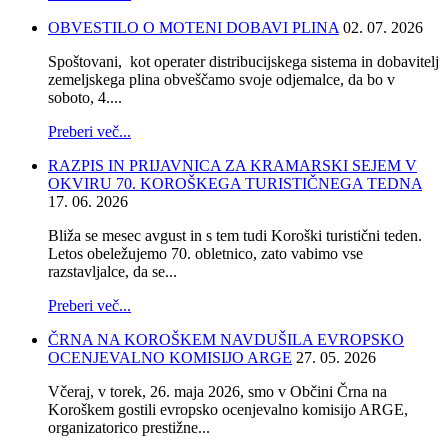
OBVESTILO O MOTENI DOBAVI PLINA
02. 07. 2026
Spoštovani, kot operater distribucijskega sistema in dobavitelj
zemeljskega plina obveščamo svoje odjemalce, da bo v
soboto, 4....
Preberi več...
RAZPIS IN PRIJAVNICA ZA KRAMARSKI SEJEM V
OKVIRU 70. KOROŠKEGA TURISTIČNEGA TEDNA
17. 06. 2026
Bliža se mesec avgust in s tem tudi Koroški turistični teden.
Letos obeležujemo 70. obletnico, zato vabimo vse
razstavljalce, da se...
Preberi več...
ČRNA NA KOROŠKEM NAVDUŠILA EVROPSKO
OCENJEVALNO KOMISIJO ARGE
27. 05. 2026
Včeraj, v torek, 26. maja 2026, smo v Občini Črna na
Koroškem gostili evropsko ocenjevalno komisijo ARGE,
organizatorico prestižne...