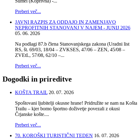
Šumel (Koprivna) -...
Preberi več...
JAVNI RAZPIS ZA ODDAJO IN ZAMENJAVO
NEPROFITNIH STANOVANJ V NAJEM - JUNIJ 2026
05. 06. 2026
Na podlagi 87.b člena Stanovanjskega zakona (Uradni list
RS, št. 69/03, 18/04 – ZVKSES, 47/06 – ZEN, 45/08 –
ZVEtL, 57/08, 62/10 –...
Preberi več...
Dogodki
in prireditve
KOŠTA TRAIL
20. 07. 2026
Spoštovani ljubitelji okusne hrane! Pridružite se nam na Košta
Trailu – kjer bomo športno doživetje povezali z okusi
Črjanske košte....
Preberi več...
70. KOROŠKI TURISTIČNI TEDEN
16. 07. 2026