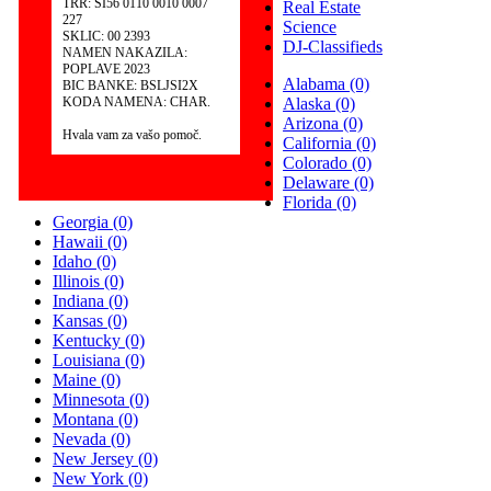
TRR: SI56 0110 0010 0007
Real Estate
227
Science
SKLIC: 00 2393
DJ-Classifieds
NAMEN NAKAZILA:
POPLAVE 2023
Alabama
(0)
BIC BANKE: BSLJSI2X
KODA NAMENA: CHAR.
Alaska
(0)
Arizona
(0)
Hvala vam za vašo pomoč.
California
(0)
Colorado
(0)
Delaware
(0)
Florida
(0)
Georgia
(0)
Hawaii
(0)
Idaho
(0)
Illinois
(0)
Indiana
(0)
Kansas
(0)
Kentucky
(0)
Louisiana
(0)
Maine
(0)
Minnesota
(0)
Montana
(0)
Nevada
(0)
New Jersey
(0)
New York
(0)