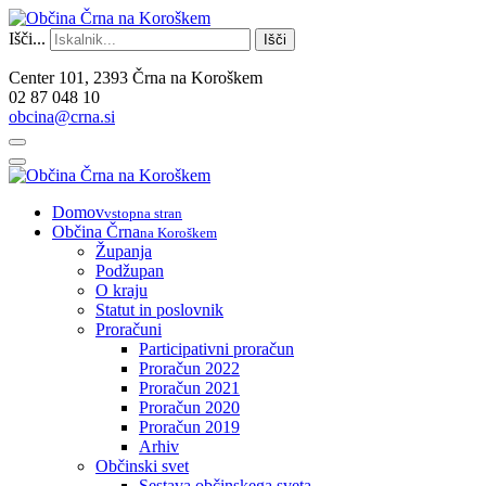
Išči...
Išči
Center 101, 2393 Črna na Koroškem
02 87 048 10
obcina@crna.si
Domov
vstopna stran
Občina Črna
na Koroškem
Županja
Podžupan
O kraju
Statut in poslovnik
Proračuni
Participativni proračun
Proračun 2022
Proračun 2021
Proračun 2020
Proračun 2019
Arhiv
Občinski svet
Sestava občinskega sveta