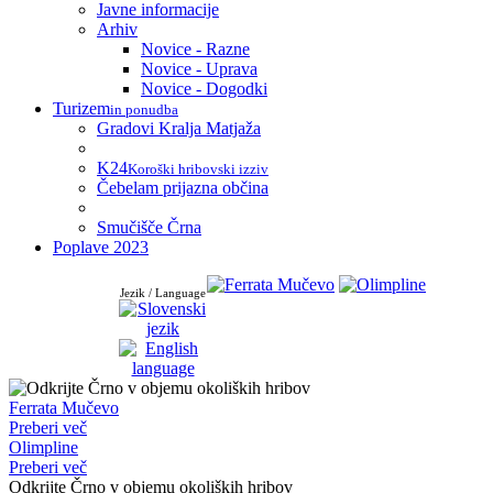
Javne informacije
Arhiv
Novice - Razne
Novice - Uprava
Novice - Dogodki
Turizem
in ponudba
Gradovi Kralja Matjaža
K24
Koroški hribovski izziv
Čebelam prijazna občina
Smučišče Črna
Poplave 2023
Jezik / Language
Ferrata Mučevo
Preberi več
Olimpline
Preberi več
Odkrijte Črno v objemu okoliških hribov