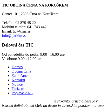
TIC OBČINA ČRNA NA KOROŠKEM
Center 101, 2393 Črna na Koroškem
Telefon: 02 870 48 20
Mobilni telefon: 041 743 442
Email:
tic@crna.si
info@parkkm.si
Delovni
čas TIC
Od ponedeljka do petka: 9.00 - 16.00 ure
V soboto: 9.00 - 12.00 ure
Domov
Občina Črna
Za občane
Kontakti
Novice
Turizem
Poplave 2023
Črna na Koroškem (575 m n. v.)
je slikovito, prijetno naselje v
trikraki dolini ob reki Meži na desno in Javorskim potokom na levo,