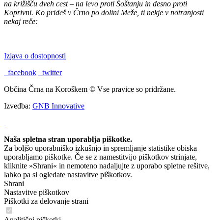
na križišču dveh cest – na levo proti Šoštanju in desno proti
Koprivni. Ko prideš v Črno po dolini Meže, ti nekje v notranjosti
nekaj reče:
"TU BI PA RAD BIL DOMA."
Izjava o dostopnosti
facebook
twitter
Občina Črna na Koroškem © Vse pravice so pridržane.
Izvedba:
GNB Innovative
Naša spletna stran uporablja piškotke.
Za boljšo uporabniško izkušnjo in spremljanje statistike obiska
uporabljamo piškotke. Če se z namestitvijo piškotkov strinjate,
kliknite »Shrani« in nemoteno nadaljujte z uporabo spletne rešitve,
lahko pa si ogledate nastavitve piškotkov.
Shrani
Nastavitve piškotkov
Piškotki za delovanje strani
Analitični piškotki