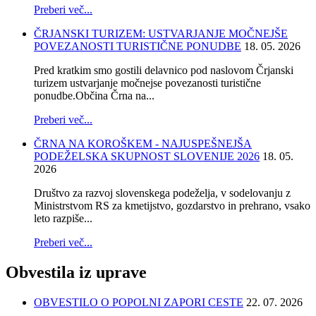
Preberi več...
ČRJANSKI TURIZEM: USTVARJANJE MOČNEJŠE
POVEZANOSTI TURISTIČNE PONUDBE
18. 05. 2026
Pred kratkim smo gostili delavnico pod naslovom Črjanski
turizem ustvarjanje močnejse povezanosti turistične
ponudbe.Občina Črna na...
Preberi več...
ČRNA NA KOROŠKEM - NAJUSPEŠNEJŠA
PODEŽELSKA SKUPNOST SLOVENIJE 2026
18. 05.
2026
Društvo za razvoj slovenskega podeželja, v sodelovanju z
Ministrstvom RS za kmetijstvo, gozdarstvo in prehrano, vsako
leto razpiše...
Preberi več...
Obvestila
iz uprave
OBVESTILO O POPOLNI ZAPORI CESTE
22. 07. 2026