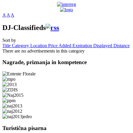
A
A
A
DJ-Classifieds
Sort by
Title
Category
Location
Price
Added
Expiration
Displayed
Distance
There are no advertisements in this category
Nagrade,
priznanja in kompetence
Turistična
pisarna