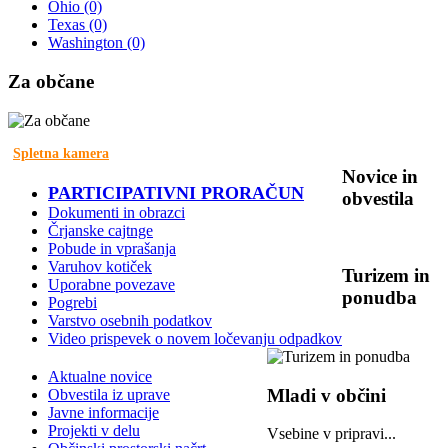
Ohio
(0)
Texas
(0)
Washington
(0)
Za
občane
Spletna kamera
Novice
in
PARTICIPATIVNI PRORAČUN
obvestila
Dokumenti in obrazci
Črjanske cajtnge
Pobude in vprašanja
Varuhov kotiček
Turizem
in
Uporabne povezave
ponudba
Pogrebi
Varstvo osebnih podatkov
Video prispevek o novem ločevanju odpadkov
Aktualne novice
Mladi
v občini
Obvestila iz uprave
Javne informacije
Projekti v delu
Vsebine v pripravi...