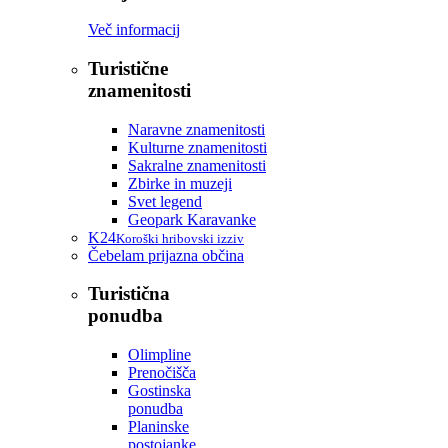
Več informacij
Turistične
znamenitosti
Naravne znamenitosti
Kulturne znamenitosti
Sakralne znamenitosti
Zbirke in muzeji
Svet legend
Geopark Karavanke
K24
Koroški hribovski izziv
Čebelam prijazna občina
Turistična
ponudba
Olimpline
Prenočišča
Gostinska
ponudba
Planinske
postojanke