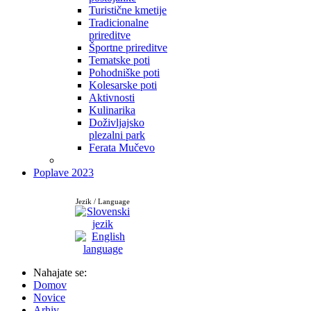
Turistične kmetije
Tradicionalne
prireditve
Športne prireditve
Tematske poti
Pohodniške poti
Kolesarske poti
Aktivnosti
Kulinarika
Doživljajsko
plezalni park
Ferata Mučevo
Poplave 2023
Jezik / Language
Nahajate se:
Domov
Novice
Arhiv