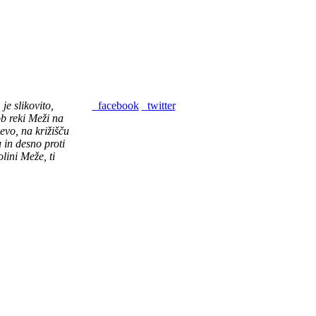
)
je slikovito,
facebook
twitter
 ob reki Meži na
evo, na križišču
 in desno proti
lini Meže, ti