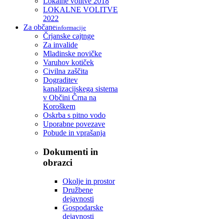
Lokalne volitve 2018
LOKALNE VOLITVE
2022
Za občane
informacije
Črjanske cajtnge
Za invalide
Mladinske novičke
Varuhov kotiček
Civilna zaščita
Dograditev
kanalizacijskega sistema
v Občini Črna na
Koroškem
Oskrba s pitno vodo
Uporabne povezave
Pobude in vprašanja
Dokumenti in
obrazci
Okolje in prostor
Družbene
dejavnosti
Gospodarske
dejavnosti