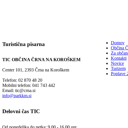
Domov
Turistična
pisarna
Občina Č
Za občan
Kontakti
TIC OBČINA ČRNA NA KOROŠKEM
Novice
Turizem
Center 101, 2393 Črna na Koroškem
Poplave 
Telefon: 02 870 48 20
Mobilni telefon: 041 743 442
Email:
tic@crna.si
info@parkkm.si
Delovni
čas TIC
Od ponedeljka do petka: 9.00 - 16.00 ure