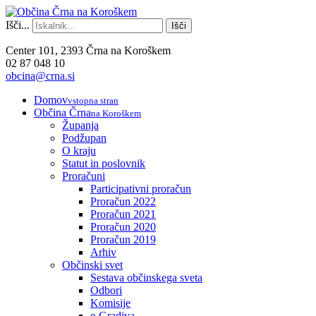
Išči...
Išči
Center 101, 2393 Črna na Koroškem
02 87 048 10
obcina@crna.si
Domov
vstopna stran
Občina Črna
na Koroškem
Županja
Podžupan
O kraju
Statut in poslovnik
Proračuni
Participativni proračun
Proračun 2022
Proračun 2021
Proračun 2020
Proračun 2019
Arhiv
Občinski svet
Sestava občinskega sveta
Odbori
Komisije
e-Gradiva