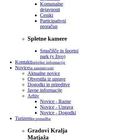
Komunalne
dejavnosti
Ceniki
Participativni
proračun
Spletne kamere
Smučišče in športni
park (v živo)
Kontakti
splošne informacije
Novice
in zanimivosti
Aktualne novice
Obvestila iz uprave
Dogodki in prireditve
Javne informacije
Arhiv
Novice - Razne
Novice - Uprava
Novice - Dogodki
Turizem
in ponudba
Gradovi Kralja
Matjaža