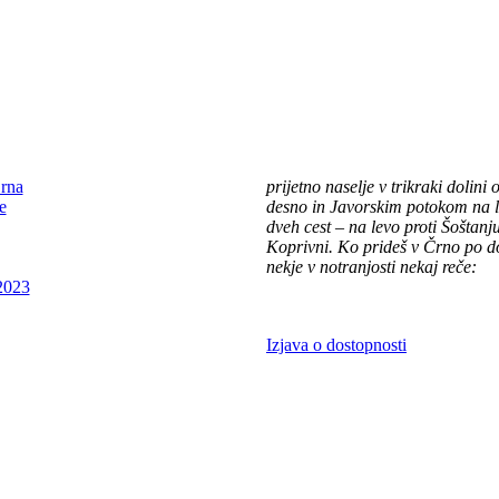
Črna na Koroškem (575 m n. v.
rna
prijetno naselje v trikraki dolini
e
desno in Javorskim potokom na l
dveh cest – na levo proti Šoštanju
Koprivni. Ko prideš v Črno po do
nekje v notranjosti nekaj reče:
2023
"TU BI PA RAD BIL DOMA."
Izjava o dostopnosti