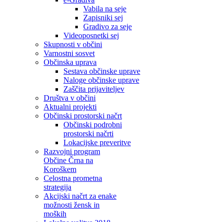
Vabila na seje
Zapisniki sej
Gradivo za seje
Videoposnetki sej
Skupnosti v občini
Varnostni sosvet
Občinska uprava
Sestava občinske uprave
Naloge občinske uprave
Zaščita prijaviteljev
Društva v občini
Aktualni projekti
Občinski prostorski načrt
Občinski podrobni
prostorski načrti
Lokacijske preveritve
Razvojni program
Občine Črna na
Koroškem
Celostna prometna
strategija
Akcijski načrt za enake
možnosti žensk in
moških