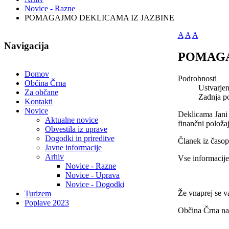
Novice - Razne
POMAGAJMO DEKLICAMA IZ JAZBINE
A
A
A
Navigacija
POMAGA
Domov
Podrobnosti
Občina Črna
Ustvarje
Za občane
Zadnja p
Kontakti
Novice
Deklicama Jani 
Aktualne novice
finančni položaj
Obvestila iz uprave
Dogodki in prireditve
Članek iz časop
Javne informacije
Arhiv
Vse informacije
Novice - Razne
Novice - Uprava
Novice - Dogodki
Že vnaprej se v
Turizem
Poplave 2023
Občina Črna n