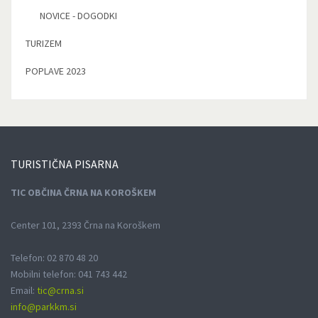
NOVICE - DOGODKI
TURIZEM
POPLAVE 2023
TURISTIČNA
PISARNA
TIC OBČINA ČRNA NA KOROŠKEM
Center 101, 2393 Črna na Koroškem
Telefon: 02 870 48 20
Mobilni telefon: 041 743 442
Email:
tic@crna.si
info@parkkm.si