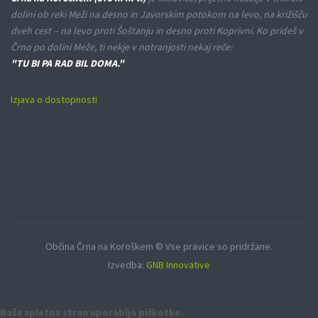
dolini ob reki Meži na desno in Javorskim potokom na levo, na križišču
dveh cest – na levo proti Šoštanju in desno proti Koprivni. Ko prideš v
Črno po dolini Meže, ti nekje v notranjosti nekaj reče:
"TU BI PA RAD BIL DOMA."
Izjava o dostopnosti
Občina Črna na Koroškem © Vse pravice so pridržane.
Izvedba:
GNB Innovative
Naša spletna stran uporablja piškotke.