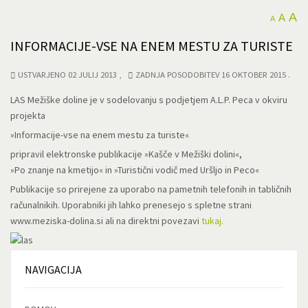
A
A
A
INFORMACIJE-VSE NA ENEM MESTU ZA TURISTE
USTVARJENO 02 JULIJ 2013
ZADNJA POSODOBITEV 16 OKTOBER 2015
LAS Mežiške doline je v sodelovanju s podjetjem A.L.P. Peca v okviru
projekta
»Informacije-vse na enem mestu za turiste«
pripravil elektronske publikacije »Kašče v Mežiški dolini«,
»Po znanje na kmetijo« in »Turistični vodič med Uršljo in Peco«
Publikacije so prirejene za uporabo na pametnih telefonih in tabličnih
računalnikih. Uporabniki jih lahko prenesejo s spletne strani
www.meziska-dolina.si ali na direktni povezavi
tukaj.
NAVIGACIJA