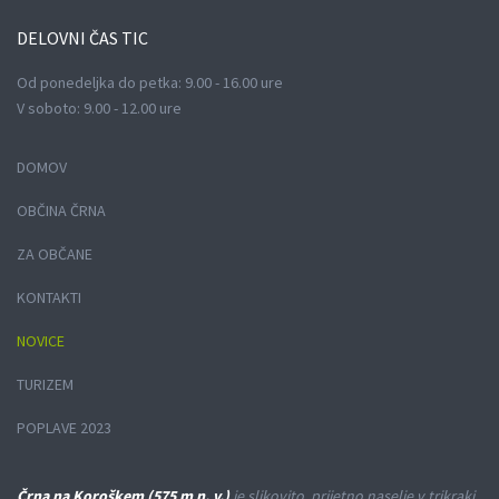
DELOVNI
ČAS TIC
Od ponedeljka do petka: 9.00 - 16.00 ure
V soboto: 9.00 - 12.00 ure
DOMOV
OBČINA ČRNA
ZA OBČANE
KONTAKTI
NOVICE
TURIZEM
POPLAVE 2023
Črna na Koroškem (575 m n. v.)
je slikovito, prijetno naselje v trikraki