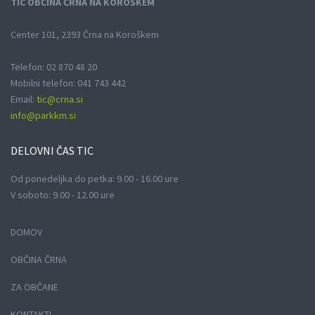
TIC OBČINA ČRNA NA KOROŠKEM
Center 101, 2393 Črna na Koroškem
Telefon: 02 870 48 20
Mobilni telefon: 041 743 442
Email:
tic@crna.si
info@parkkm.si
DELOVNI
ČAS TIC
Od ponedeljka do petka: 9.00 - 16.00 ure
V soboto: 9.00 - 12.00 ure
DOMOV
OBČINA ČRNA
ZA OBČANE
KONTAKTI