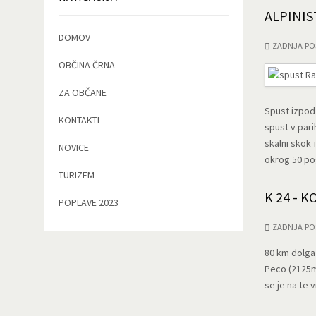
ALPINIS
DOMOV
ZADNJA PO
OBČINA ČRNA
ZA OBČANE
Spust izpod 
KONTAKTI
spust v pari
skalni skok 
NOVICE
okrog 50 po
TURIZEM
K 24 - 
POPLAVE 2023
ZADNJA PO
80 km dolga
Peco (2125m)
se je na te 