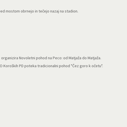
pred mostom obrnejo in tečejo nazaj na stadion.
. organizira Novoletni pohod na Peco: od Matjaža do Matjaža.
Koroških PD poteka tradicionalni pohod "Čez goro k očetu".