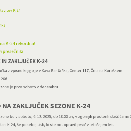
tavitev K 24
nka
ona K-24 rekordna!
i presežniki
 IN ZAKLJUČEK K-24
čka z vpisno knjigo je v Kava Bar Urška, Center 117, Črna na Koroškem
7-206
ezone je prvo soboto v decembru.
O NA ZAKLJUČEK SEZONE K-24
zone bo v soboto, 6. 12. 2025, ob 18.00 uri, v zgornjih prostorih slaščičarne 
člani K-24, še posebej tisti, ki ste pot opravili prvič v letošnjem letu.