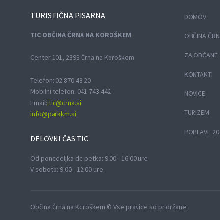
TURISTIČNA
PISARNA
DOMOV
TIC OBČINA ČRNA NA KOROŠKEM
OBČINA ČRN
ZA OBČANE
Center 101, 2393 Črna na Koroškem
KONTAKTI
Telefon: 02 870 48 20
Mobilni telefon: 041 743 442
NOVICE
Email:
tic@crna.si
TURIZEM
info@parkkm.si
POPLAVE 20
DELOVNI
ČAS TIC
Od ponedeljka do petka: 9.00 - 16.00 ure
V soboto: 9.00 - 12.00 ure
Občina Črna na Koroškem © Vse pravice so pridržane.