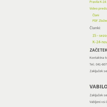
Pravila K-24
Video preds
Člani
PDF Zlože
Članki:
15 - sez
K-24-nov
ZAČETEK
Kontaktna to
Tel.: 041-60
Zaključek s
VABIL
Zaključek se
Vabljeni vsi 