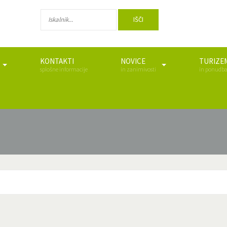
IŠČI
KONTAKTI
NOVICE
TURIZE
splošne informacije
in zanimivosti
in ponudb