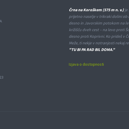
Črna na Koroškem (575 m n. v.)
je 
prijetno naselje v trikraki dolini ob 
A
desno in Javorskim potokom na le
križišču dveh cest – na levo proti Š
desno proti Koprivni. Ko prideš v Č
Meže, ti nekje v notranjosti nekaj re
"TU BI PA RAD BIL DOMA."
Izjava o dostopnosti
23