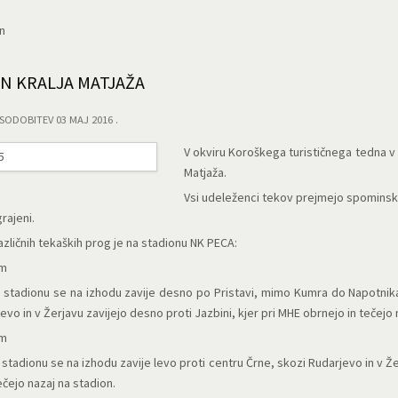
n
N KRALJA MATJAŽA
SODOBITEV 03 MAJ 2016
V okviru Koroškega turističnega tedna v 
Matjaža.
Vsi udeleženci tekov prejmejo spominsko 
rajeni.
 različnih tekaških prog je na stadionu NK PECA:
km
a stadionu se na izhodu zavije desno po Pristavi, mimo Kumra do Napotnika,
evo in v Žerjavu zavijejo desno proti Jazbini, kjer pri MHE obrnejo in tečejo 
km
 stadionu se na izhodu zavije levo proti centru Črne, skozi Rudarjevo in v Že
ečejo nazaj na stadion.