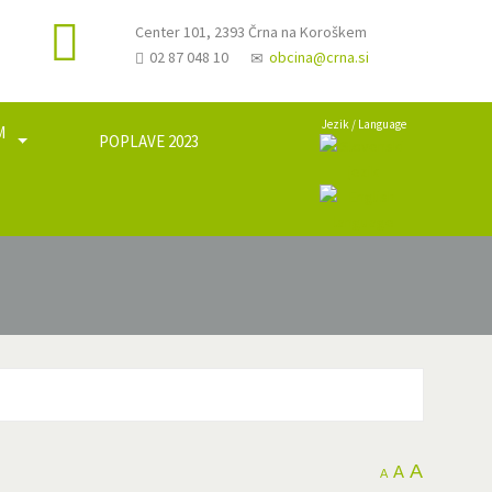
Center 101, 2393 Črna na Koroškem
02 87 048 10
obcina@crna.si
Jezik / Language
M
POPLAVE 2023
a
A
A
A