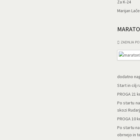
Za K-24
Marijan Lače
MARATO
ZADNJA PO
dodatno nag
Start in cilj
PROGA 21 
Po startu n
skozi Rudarj
PROGA 10 
Po startu na
obrnejo in t