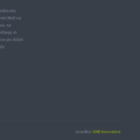
slikovito,
reki Meži na
vo, na
oštanju in
rno po dolini
če:
Izvedba:
GNB Innovative