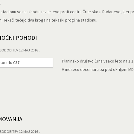
:
 stadionu se na izhodu zavije levo proti centru Črne skozi Rudarjevo, kjer 
Tekači tečejo dva kroga na tekaški progi na stadionu.
NOČNI POHODI
SODOBITEV 12 MAJ 2016
Planinsko društvo Črna vsako leto na 1.1
V mesecu decembru pa pod okriljem MDO 
KMOVANJA
SODOBITEV 12 MAJ 2016