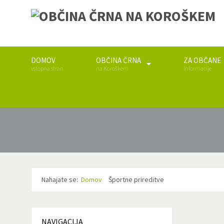
DOMOV
OBČINA ČRNA
ZA OBČANE
vstopna stran
na Koroškem
informacije
Nahajate se:
Domov
Športne prireditve
NAVIGACIJA