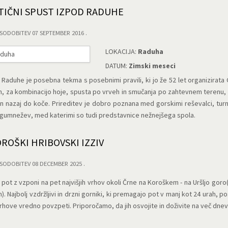
TIČNI SPUST IZPOD RADUHE
SODOBITEV 07 SEPTEMBER 2016
LOKACIJA:
Raduha
DATUM:
Zimski meseci
Raduhe je posebna tekma s posebnimi pravili, ki jo že 52 let organizirata 
h, za kombinacijo hoje, spusta po vrveh in smučanja po zahtevnem terenu, 
in nazaj do koče. Prireditev je dobro poznana med gorskimi reševalci, turnim
gumnežev, med katerimi so tudi predstavnice nežnejšega spola.
KOROŠKI HRIBOVSKI IZZIV
SODOBITEV 08 DECEMBER 2025
 pot z vzponi na pet najvišjih vrhov okoli Črne na Koroškem - na Uršljo go
. Najbolj vzdržljivi in drzni gorniki, ki premagajo pot v manj kot 24 urah, p
vrhove vredno povzpeti. Priporočamo, da jih osvojite in doživite na več dnevn