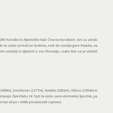
GRS Koroške in Alpinistični klub Črna na Koroškem. Gre za zimski
ki se začne pri koči na Grohotu, vodi do vznožja gore Raduhe, na
i smučarji in alpinisti iz vse Slovenije, vsako leto se je udeleži
ro(1699m), Smrekovec (1577m), Raduho (2062m), Olševo (1930m) in
ostanejo člani Kluba 24. Tudi če niste ravno ekstremni športnik, pa
i turi ali pa v obliki posameznih vzponov.