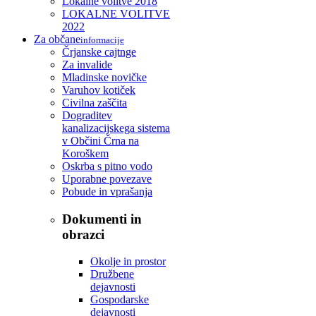
Lokalne volitve 2018
LOKALNE VOLITVE
2022
Za občane
informacije
Črjanske cajtnge
Za invalide
Mladinske novičke
Varuhov kotiček
Civilna zaščita
Dograditev
kanalizacijskega sistema
v Občini Črna na
Koroškem
Oskrba s pitno vodo
Uporabne povezave
Pobude in vprašanja
Dokumenti in
obrazci
Okolje in prostor
Družbene
dejavnosti
Gospodarske
dejavnosti