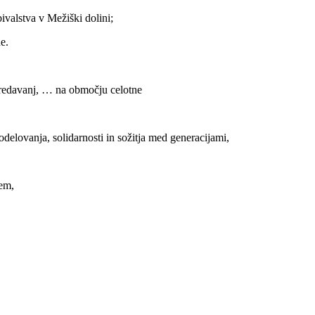
ivalstva v Mežiški dolini;
e.
 predavanj, … na območju celotne
elovanja, solidarnosti in sožitja med generacijami,
em,