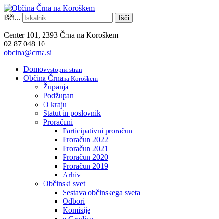
Išči...
Išči
Center 101, 2393 Črna na Koroškem
02 87 048 10
obcina@crna.si
Domov
vstopna stran
Občina Črna
na Koroškem
Županja
Podžupan
O kraju
Statut in poslovnik
Proračuni
Participativni proračun
Proračun 2022
Proračun 2021
Proračun 2020
Proračun 2019
Arhiv
Občinski svet
Sestava občinskega sveta
Odbori
Komisije
e-Gradiva