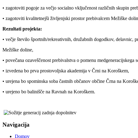
• zagotoviti pogoje za večjo socialno vključenost različnih skupin preb
• zagotoviti kvalitetnejši življenjski prostor prebivalcem Mežiške dolin
Rezultati projekta:
• večje število športnih/rekreativnih, družabnih dogodkov, delavnic,
Mežiške doline,
• povečana ozaveščenost prebivalstva o pomenu medgeneracijskega sod
• izvedena bo prva prostovoljska akademija v Črni na Koroškem,
• urejena bo spominska soba častnih občanov občine Črna na Korošk
• urejeno bo balinišče na Ravnah na Koroškem.
Navigacija
Domov