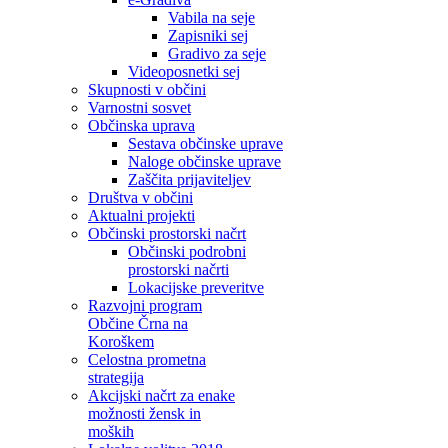
Vabila na seje
Zapisniki sej
Gradivo za seje
Videoposnetki sej
Skupnosti v občini
Varnostni sosvet
Občinska uprava
Sestava občinske uprave
Naloge občinske uprave
Zaščita prijaviteljev
Društva v občini
Aktualni projekti
Občinski prostorski načrt
Občinski podrobni
prostorski načrti
Lokacijske preveritve
Razvojni program
Občine Črna na
Koroškem
Celostna prometna
strategija
Akcijski načrt za enake
možnosti žensk in
moških