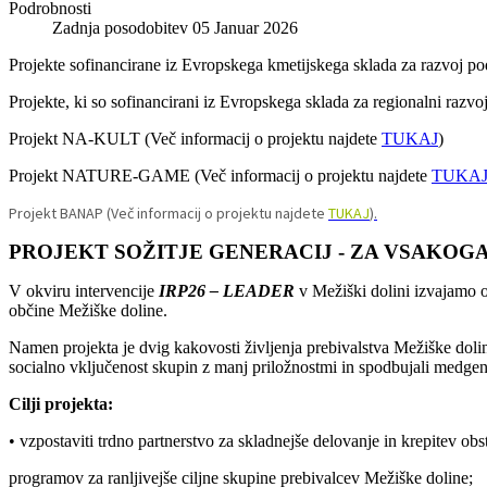
Podrobnosti
Zadnja posodobitev 05 Januar 2026
Projekte sofinancirane iz Evropskega kmetijskega sklada za razvoj 
Projekte, ki so sofinancirani iz Evropskega sklada za regionalni raz
Projekt NA-KULT (Več informacij o projektu najdete
TUKAJ
)
Projekt NATURE-GAME (Več informacij o projektu najdete
TUKA
Projekt BANAP (Več informacij o projektu najdete
TUKAJ
).
PROJEKT SOŽITJE GENERACIJ - ZA VSAKOG
V okviru intervencije
IRP26 – LEADER
v Mežiški dolini izvajamo 
občine Mežiške doline.
Namen projekta je dvig kakovosti življenja prebivalstva Mežiške doli
socialno vključenost skupin z manj priložnostmi in spodbujali medgen
Cilji projekta:
• vzpostaviti trdno partnerstvo za skladnejše delovanje in krepitev obs
programov za ranljivejše ciljne skupine prebivalcev Mežiške doline;