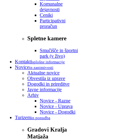
Komunalne
dejavnosti
Ceniki
Participativni
proračun
Spletne kamere
Smučišče in športni
park (v živo)
Kontakti
splošne informacije
Novice
in zanimivosti
Aktualne novice
Obvestila iz uprave
Dogodki in prireditve
Javne informacije
Arhiv
Novice - Razne
Novice - Uprava
Novice - Dogodki
Turizem
in ponudba
Gradovi Kralja
Matjaža