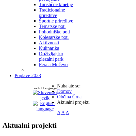
Turistične kmetije
Tradicionalne
prireditve
Športne prireditve
Tematske poti
Pohodniške poti
Kolesarske poti
Aktivnosti
Kulinarika
Doživljajsko
plezalni park
Ferata Mučevo
Poplave 2023
Nahajate se:
Jezik / Language
Domov
Občina Črna
Aktualni projekti
A
A
A
Aktualni projekti