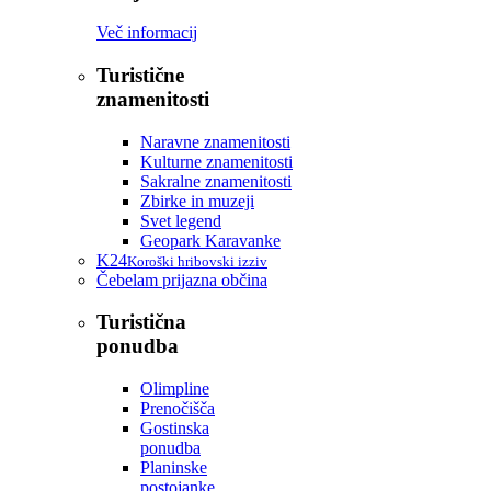
Več informacij
Turistične
znamenitosti
Naravne znamenitosti
Kulturne znamenitosti
Sakralne znamenitosti
Zbirke in muzeji
Svet legend
Geopark Karavanke
K24
Koroški hribovski izziv
Čebelam prijazna občina
Turistična
ponudba
Olimpline
Prenočišča
Gostinska
ponudba
Planinske
postojanke