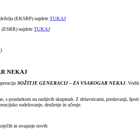
podeželja (EKSRP) najdete
TUKAJ
voj (ESRR) najdete
TUKAJ
J
)
AR NEKAJ
operacijo
SOŽITJE GENERACIJ – ZA VSAKOGAR NEKAJ
. Vodil
ne, s poudarkom na ranljivih skupinah. Z delavnicami, predavanji, špor
eracijsko sodelovanje, druženje in učenje.
toječih in uvajanje novih