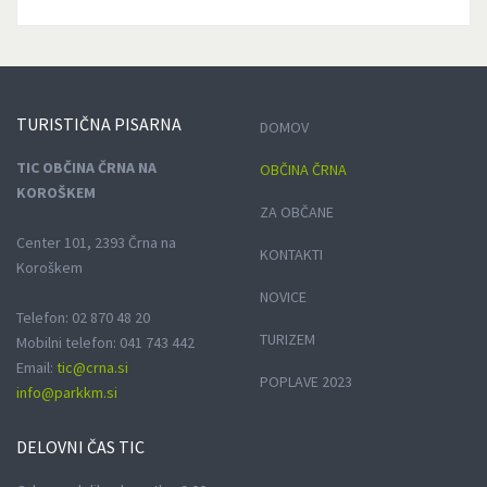
TURISTIČNA
PISARNA
DOMOV
TIC OBČINA ČRNA NA
OBČINA ČRNA
KOROŠKEM
ZA OBČANE
Center 101, 2393 Črna na
KONTAKTI
Koroškem
NOVICE
Telefon: 02 870 48 20
TURIZEM
Mobilni telefon: 041 743 442
Email:
tic@crna.si
POPLAVE 2023
info@parkkm.si
DELOVNI
ČAS TIC