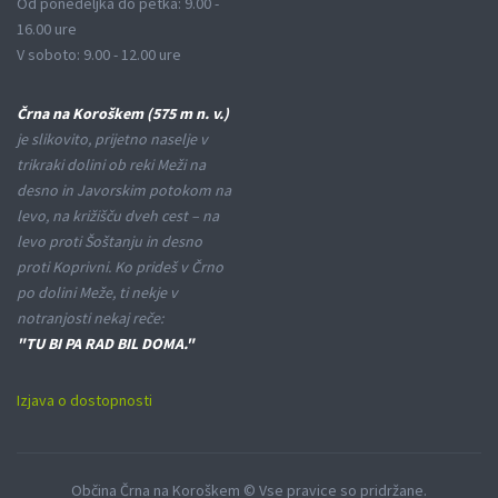
Od ponedeljka do petka: 9.00 -
16.00 ure
V soboto: 9.00 - 12.00 ure
Črna na Koroškem (575 m n. v.)
je slikovito, prijetno naselje v
trikraki dolini ob reki Meži na
desno in Javorskim potokom na
levo, na križišču dveh cest – na
levo proti Šoštanju in desno
proti Koprivni. Ko prideš v Črno
po dolini Meže, ti nekje v
notranjosti nekaj reče:
"TU BI PA RAD BIL DOMA."
Izjava o dostopnosti
Občina Črna na Koroškem © Vse pravice so pridržane.