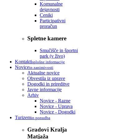
Komunalne
dejavnosti
Ceniki
Participativni
proračun
Spletne kamere
Smučišče in športni
park (v živo)
Kontakti
splošne informacije
Novice
in zanimivosti
Aktualne novice
Obvestila iz uprave
Dogodki in prireditve
Javne informacije
Arhiv
Novice - Razne
Novice - Uprava
Novice - Dogodki
Turizem
in ponudba
Gradovi Kralja
Matjaža