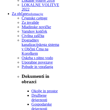
Lokalne volitve 2018
LOKALNE VOLITVE
2022
Za občane
informacije
Črjanske cajtnge
Za invalide
Mladinske novičke
Varuhov kotiček
Civilna zaščita
Dograditev
kanalizacijskega sistema
v Občini Črna na
Koroškem
Oskrba s pitno vodo
Uporabne povezave
Pobude in vprašanja
Dokumenti in
obrazci
Okolje in prostor
Družbene
dejavnosti
Gospodarske
dejavnosti