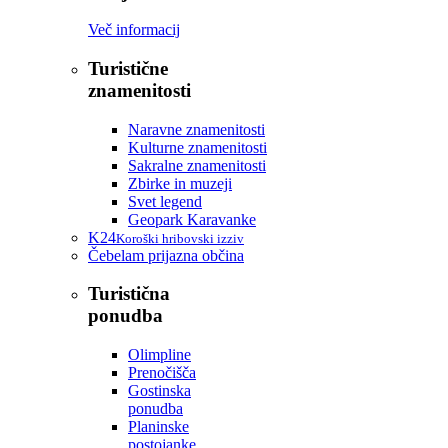
Več informacij
Turistične
znamenitosti
Naravne znamenitosti
Kulturne znamenitosti
Sakralne znamenitosti
Zbirke in muzeji
Svet legend
Geopark Karavanke
K24
Koroški hribovski izziv
Čebelam prijazna občina
Turistična
ponudba
Olimpline
Prenočišča
Gostinska
ponudba
Planinske
postojanke