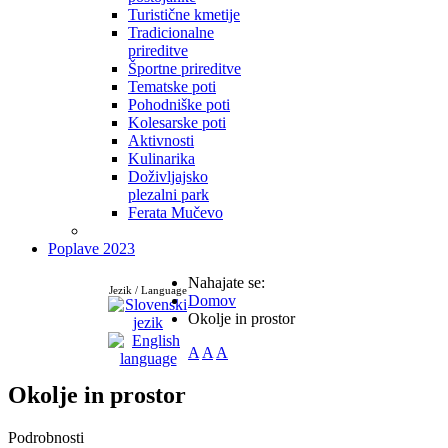
Turistične kmetije
Tradicionalne
prireditve
Športne prireditve
Tematske poti
Pohodniške poti
Kolesarske poti
Aktivnosti
Kulinarika
Doživljajsko
plezalni park
Ferata Mučevo
Poplave 2023
Nahajate se:
Jezik / Language
Domov
Okolje in prostor
A
A
A
Okolje in prostor
Podrobnosti