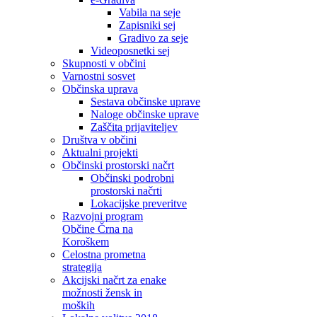
Vabila na seje
Zapisniki sej
Gradivo za seje
Videoposnetki sej
Skupnosti v občini
Varnostni sosvet
Občinska uprava
Sestava občinske uprave
Naloge občinske uprave
Zaščita prijaviteljev
Društva v občini
Aktualni projekti
Občinski prostorski načrt
Občinski podrobni
prostorski načrti
Lokacijske preveritve
Razvojni program
Občine Črna na
Koroškem
Celostna prometna
strategija
Akcijski načrt za enake
možnosti žensk in
moških