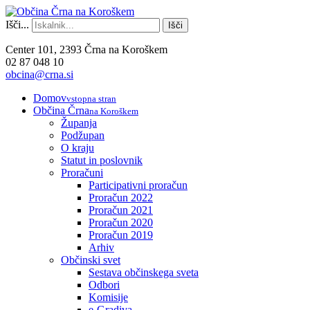
Išči...
Išči
Center 101, 2393 Črna na Koroškem
02 87 048 10
obcina@crna.si
Domov
vstopna stran
Občina Črna
na Koroškem
Županja
Podžupan
O kraju
Statut in poslovnik
Proračuni
Participativni proračun
Proračun 2022
Proračun 2021
Proračun 2020
Proračun 2019
Arhiv
Občinski svet
Sestava občinskega sveta
Odbori
Komisije
e-Gradiva