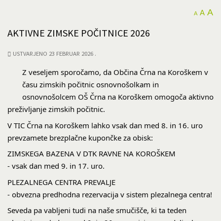
A
A
A
AKTIVNE ZIMSKE POČITNICE 2026
USTVARJENO 23 FEBRUAR 2026
Z veseljem sporočamo, da Občina Črna na Koroškem v
času zimskih počitnic osnovnošolkam in
osnovnošolcem OŠ Črna na Koroškem omogoča aktivno
preživljanje zimskih počitnic.
V TIC Črna na Koroškem lahko vsak dan med 8. in 16. uro
prevzamete brezplačne kupončke za obisk:
ZIMSKEGA BAZENA V DTK RAVNE NA KOROŠKEM
- vsak dan med 9. in 17. uro.
PLEZALNEGA CENTRA PREVALJE
- obvezna predhodna rezervacija v sistem plezalnega centra!
Seveda pa vabljeni tudi na naše smučišče, ki ta teden