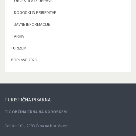
OBVESTILA IZ UPRAVE
DOGODKI IN PRIREDITVE
JAVNE INFORMACIJE
ARHIV
TURIZEM
POPLAVE 2023
TURISTIČNA
PISARNA
TIC OBČINA ČRNA NA KOROŠKEM
Center 101, 2393 Črna na Koroškem