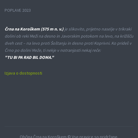
POPLAVE 2023
Črna na Koroškem (575 m n. v.)
je slikovito, prijetno naselje v trikraki
dolini ob reki Meži na desno in Javorskim potokom na levo, na križišču
dveh cest – na levo proti Šoštanju in desno proti Koprivni. Ko prideš v
Črno po dolini Meže, ti nekje v notranjosti nekaj reče:
"TU BI PA RAD BIL DOMA."
Izjava o dostopnosti
Občina Črna na Koroškem © Vse pravice so pridržane.