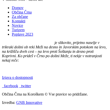
Domov
Občina Črna
Za občane
Kontakti
Novice
Turizem
Poplave 2023
Črna na Koroškem (575 m n. v.)
je slikovito, prijetno naselje v
trikraki dolini ob reki Meži na desno in Javorskim potokom na levo,
na križišču dveh cest – na levo proti Šoštanju in desno proti
Koprivni. Ko prideš v Črno po dolini Meže, ti nekje v notranjosti
nekaj reče:
"TU BI PA RAD BIL DOMA."
Izjava o dostopnosti
facebook
twitter
Občina Črna na Koroškem © Vse pravice so pridržane.
Izvedba:
GNB Innovative