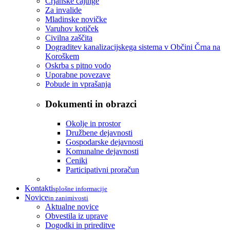
Črjanske cajtnge
Za invalide
Mladinske novičke
Varuhov kotiček
Civilna zaščita
Dograditev kanalizacijskega sistema v Občini Črna na
Koroškem
Oskrba s pitno vodo
Uporabne povezave
Pobude in vprašanja
Dokumenti in obrazci
Okolje in prostor
Družbene dejavnosti
Gospodarske dejavnosti
Komunalne dejavnosti
Ceniki
Participativni proračun
Kontakti
splošne informacije
Novice
in zanimivosti
Aktualne novice
Obvestila iz uprave
Dogodki in prireditve