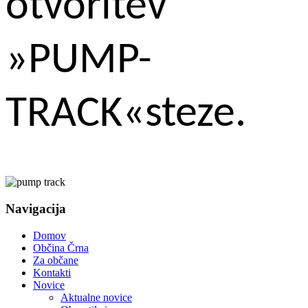
otvoritev
»PUMP-
TRACK«steze.
Navigacija
Domov
Občina Črna
Za občane
Kontakti
Novice
Aktualne novice