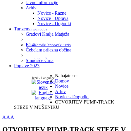
Javne informacije
Arhiv
Novice - Razne
Novice - Uprava
Novice - Dogodki
Turizem
in ponudba
Gradovi Kralja Matjaža
K24
Koroški hribovski izziv
Čebelam prijazna občina
Smučišče Črna
Poplave 2023
Nahajate se:
Jezik / Language
Domov
Novice
Arhiv
Novice - Dogodki
OTVORITEV PUMP-TRACK
STEZE V MUŠENIKU
A
A
A
OTVORITEV PUMP-TRACK STEZE V