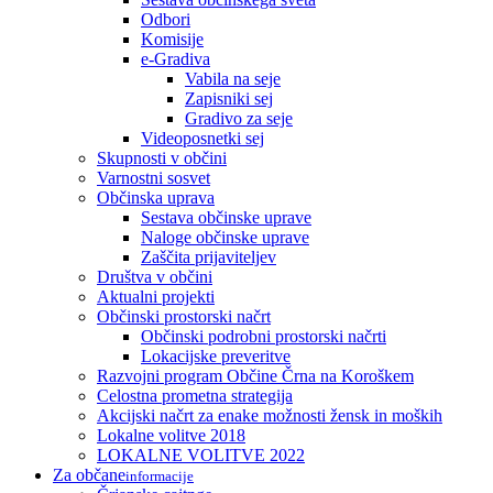
Odbori
Komisije
e-Gradiva
Vabila na seje
Zapisniki sej
Gradivo za seje
Videoposnetki sej
Skupnosti v občini
Varnostni sosvet
Občinska uprava
Sestava občinske uprave
Naloge občinske uprave
Zaščita prijaviteljev
Društva v občini
Aktualni projekti
Občinski prostorski načrt
Občinski podrobni prostorski načrti
Lokacijske preveritve
Razvojni program Občine Črna na Koroškem
Celostna prometna strategija
Akcijski načrt za enake možnosti žensk in moških
Lokalne volitve 2018
LOKALNE VOLITVE 2022
Za občane
informacije