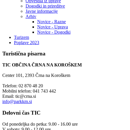
Obvestila iz uprave
Dogodki in prireditve
Javne informacije
Arhiv
Novice - Razne
Novice - Uprava
Novice - Dogodki
Turizem
Poplave 2023
Turistična
pisarna
TIC OBČINA ČRNA NA KOROŠKEM
Center 101, 2393 Črna na Koroškem
Telefon: 02 870 48 20
Mobilni telefon: 041 743 442
Email:
tic@crna.si
info@parkkm.si
Delovni
čas TIC
Od ponedeljka do petka: 9.00 - 16.00 ure
V soboto: 9.00 - 12.00 ure