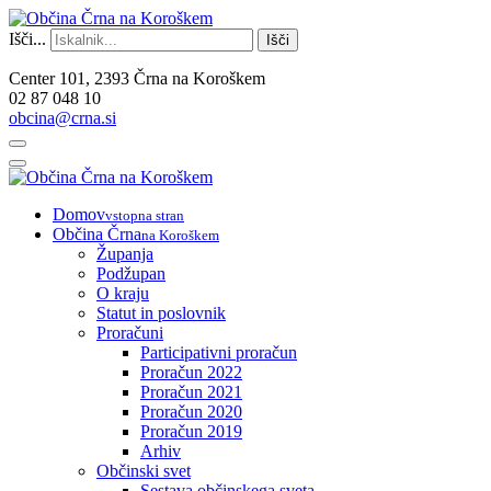
Išči...
Išči
Center 101, 2393 Črna na Koroškem
02 87 048 10
obcina@crna.si
Domov
vstopna stran
Občina Črna
na Koroškem
Županja
Podžupan
O kraju
Statut in poslovnik
Proračuni
Participativni proračun
Proračun 2022
Proračun 2021
Proračun 2020
Proračun 2019
Arhiv
Občinski svet
Sestava občinskega sveta