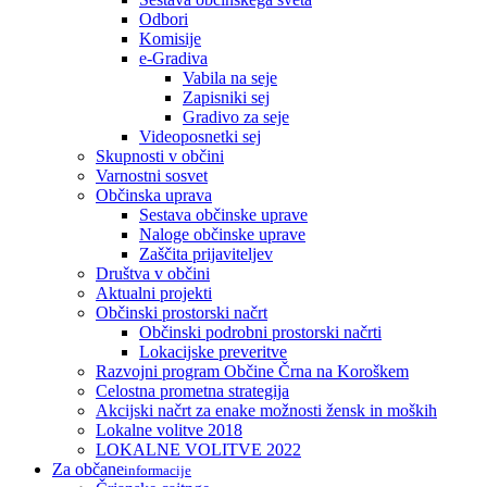
Odbori
Komisije
e-Gradiva
Vabila na seje
Zapisniki sej
Gradivo za seje
Videoposnetki sej
Skupnosti v občini
Varnostni sosvet
Občinska uprava
Sestava občinske uprave
Naloge občinske uprave
Zaščita prijaviteljev
Društva v občini
Aktualni projekti
Občinski prostorski načrt
Občinski podrobni prostorski načrti
Lokacijske preveritve
Razvojni program Občine Črna na Koroškem
Celostna prometna strategija
Akcijski načrt za enake možnosti žensk in moških
Lokalne volitve 2018
LOKALNE VOLITVE 2022
Za občane
informacije