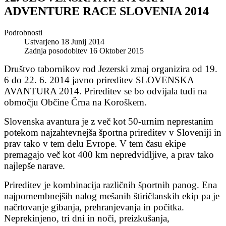
ADVENTURE RACE SLOVENIA 2014
Podrobnosti
Ustvarjeno 18 Junij 2014
Zadnja posodobitev 16 Oktober 2015
Društvo tabornikov rod Jezerski zmaj organizira od 19.
6 do 22. 6. 2014 javno prireditev SLOVENSKA
AVANTURA 2014. Prireditev se bo odvijala tudi na
območju Občine Črna na Koroškem.
Slovenska avantura je z več kot 50-urnim neprestanim
potekom najzahtevnejša športna prireditev v Sloveniji in
prav tako v tem delu Evrope. V tem času ekipe
premagajo več kot 400 km nepredvidljive, a prav tako
najlepše narave.
Prireditev je kombinacija različnih športnih panog. Ena
najpomembnejših nalog mešanih štiričlanskih ekip pa je
načrtovanje gibanja, prehranjevanja in počitka.
Neprekinjeno, tri dni in noči, preizkušanja,