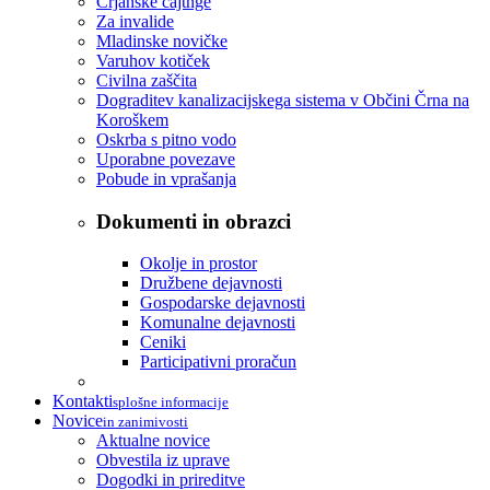
Črjanske cajtnge
Za invalide
Mladinske novičke
Varuhov kotiček
Civilna zaščita
Dograditev kanalizacijskega sistema v Občini Črna na
Koroškem
Oskrba s pitno vodo
Uporabne povezave
Pobude in vprašanja
Dokumenti in obrazci
Okolje in prostor
Družbene dejavnosti
Gospodarske dejavnosti
Komunalne dejavnosti
Ceniki
Participativni proračun
Kontakti
splošne informacije
Novice
in zanimivosti
Aktualne novice
Obvestila iz uprave
Dogodki in prireditve