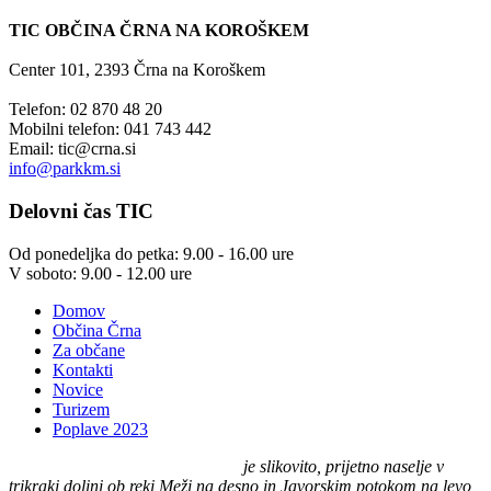
TIC OBČINA ČRNA NA KOROŠKEM
Center 101, 2393 Črna na Koroškem
Telefon: 02 870 48 20
Mobilni telefon: 041 743 442
Email:
tic@crna.si
info@parkkm.si
Delovni
čas TIC
Od ponedeljka do petka: 9.00 - 16.00 ure
V soboto: 9.00 - 12.00 ure
Domov
Občina Črna
Za občane
Kontakti
Novice
Turizem
Poplave 2023
Črna na Koroškem (575 m n. v.)
je slikovito, prijetno naselje v
trikraki dolini ob reki Meži na desno in Javorskim potokom na levo,