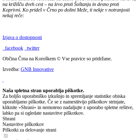
na križišču dveh cest – na levo proti Šoštanju in desno proti
Koprivni. Ko prideš v Črno po dolini Meže, ti nekje v notranjosti
nekaj reče:
"TU BI PA RAD BIL DOMA."
Izjava o dostopnosti
facebook
twitter
Občina Črna na Koroškem © Vse pravice so pridržane.
Izvedba:
GNB Innovative
Naša spletna stran uporablja piškotke.
Za boljšo uporabniško izkušnjo in spremljanje statistike obiska
uporabljamo piškotke. Če se z namestitvijo piškotkov strinjate,
kliknite »Shrani« in nemoteno nadaljujte z uporabo spletne rešitve,
lahko pa si ogledate nastavitve piškotkov.
Shrani
Nastavitve piškotkov
Piškotki za delovanje strani