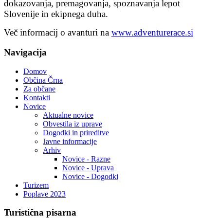
dokazovanja, premagovanja, spoznavanja lepot
Slovenije in ekipnega duha.
Več informacij o avanturi na
www.adventurerace.si
Navigacija
Domov
Občina Črna
Za občane
Kontakti
Novice
Aktualne novice
Obvestila iz uprave
Dogodki in prireditve
Javne informacije
Arhiv
Novice - Razne
Novice - Uprava
Novice - Dogodki
Turizem
Poplave 2023
Turistična
pisarna