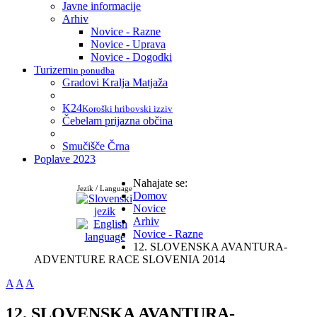
Javne informacije
Arhiv
Novice - Razne
Novice - Uprava
Novice - Dogodki
Turizem
in ponudba
Gradovi Kralja Matjaža
K24
Koroški hribovski izziv
Čebelam prijazna občina
Smučišče Črna
Poplave 2023
Nahajate se:
Jezik / Language
Domov
Novice
Arhiv
Novice - Razne
12. SLOVENSKA AVANTURA-
ADVENTURE RACE SLOVENIA 2014
A
A
A
12. SLOVENSKA AVANTURA-