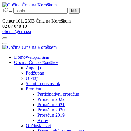
Išči...
Išči
Center 101, 2393 Črna na Koroškem
02 87 048 10
obcina@crna.si
Domov
vstopna stran
Občina Črna
na Koroškem
Županja
Podžupan
O kraju
Statut in poslovnik
Proračuni
Participativni proračun
Proračun 2022
Proračun 2021
Proračun 2020
Proračun 2019
Arhiv
Občinski svet
Sestava občinskega sveta