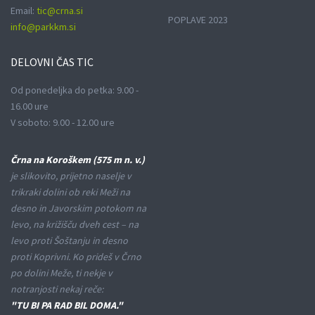
Email:
tic@crna.si
POPLAVE 2023
info@parkkm.si
DELOVNI
ČAS TIC
Od ponedeljka do petka: 9.00 -
16.00 ure
V soboto: 9.00 - 12.00 ure
Črna na Koroškem (575 m n. v.)
je slikovito, prijetno naselje v
trikraki dolini ob reki Meži na
desno in Javorskim potokom na
levo, na križišču dveh cest – na
levo proti Šoštanju in desno
proti Koprivni. Ko prideš v Črno
po dolini Meže, ti nekje v
notranjosti nekaj reče:
"TU BI PA RAD BIL DOMA."