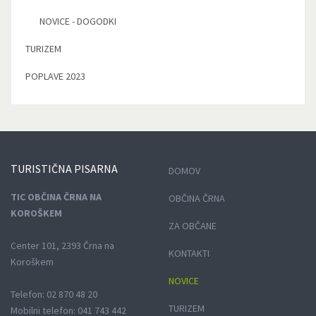
NOVICE - DOGODKI
TURIZEM
POPLAVE 2023
TURISTIČNA
PISARNA
DOMOV
TIC OBČINA ČRNA NA
OBČINA ČRNA
KOROŠKEM
ZA OBČANE
Center 101, 2393 Črna na
KONTAKTI
Koroškem
NOVICE
Telefon: 02 870 48 20
TURIZEM
Mobilni telefon: 041 743 442