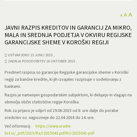
A
A
A
JAVNI RAZPIS KREDITOV IN GARANCIJ ZA MIKRO,
MALA IN SREDNJA PODJETJA V OKVIRU REGIJSKE
GARANCIJSKE SHEME V KOROŠKI REGIJI
USTVARJENO 15 JUNIJ 2015
ZADNJA POSODOBITEV 16 OKTOBER 2015
Predmet razpisa so garancije Regijske garancijske sheme v Koroški
regiji za bančne kredite, ki jih izvajalec razpisuje v sodelovanju z
bankami.
Razpis je namenjen gospodarskim subjektom, ki delujejo in vlagajo na
območju občin statistične regije Koroška.
Rok za prijavo je odprt od 19.06.2015 od 8. ure dalje do porabe
sredstev oz. najpozneje do 22.04.2018 do 14. ure.
Več informacij:
https://www.uradni-
list.si/_pdf/2015/Ra/r2015041.pdf#!/r2015041-pdf