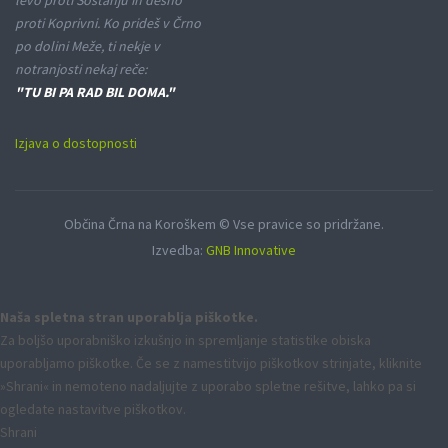
levo proti Šoštanju in desno
proti Koprivni. Ko prideš v Črno
po dolini Meže, ti nekje v
notranjosti nekaj reče:
"TU BI PA RAD BIL DOMA."
Izjava o dostopnosti
Občina Črna na Koroškem © Vse pravice so pridržane.
Izvedba:
GNB Innovative
Naša spletna stran uporablja piškotke.
Za boljšo uporabniško izkušnjo in spremljanje statistike obiska
uporabljamo piškotke. Če se z namestitvijo piškotkov strinjate, kliknite
»Shrani« in nemoteno nadaljujte z uporabo spletne rešitve, lahko pa si
ogledate nastavitve piškotkov.
Shrani