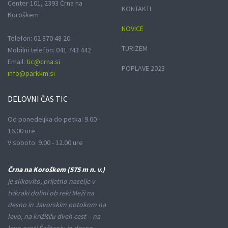
Center 101, 2393 Črna na
KONTAKTI
Koroškem
NOVICE
Telefon: 02 870 48 20
TURIZEM
Mobilni telefon: 041 743 442
Email:
tic@crna.si
POPLAVE 2023
info@parkkm.si
DELOVNI
ČAS TIC
Od ponedeljka do petka: 9.00 -
16.00 ure
V soboto: 9.00 - 12.00 ure
Črna na Koroškem (575 m n. v.)
je slikovito, prijetno naselje v
trikraki dolini ob reki Meži na
desno in Javorskim potokom na
levo, na križišču dveh cest – na