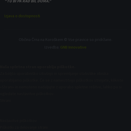
"TU BI PA RAD BIL DOMA."
Izjava o dostopnosti
Občina Črna na Koroškem © Vse pravice so pridržane.
Izvedba:
GNB Innovative
Naša spletna stran uporablja piškotke.
Za boljšo uporabniško izkušnjo in spremljanje statistike obiska
uporabljamo piškotke. Če se z namestitvijo piškotkov strinjate, kliknite
»Shrani« in nemoteno nadaljujte z uporabo spletne rešitve, lahko pa si
ogledate nastavitve piškotkov.
Shrani
Nastavitve piškotkov
Piškotki za delovanje strani