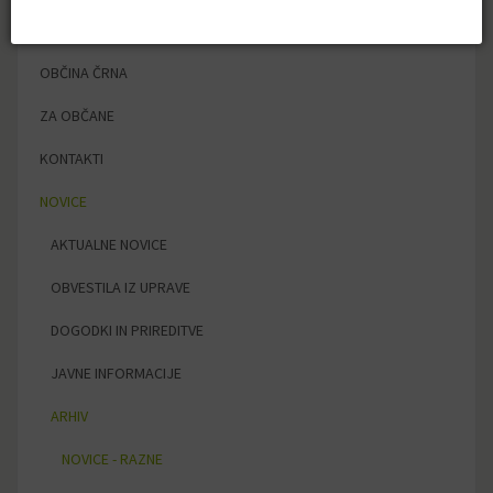
DOMOV
OBČINA ČRNA
ZA OBČANE
KONTAKTI
NOVICE
AKTUALNE NOVICE
OBVESTILA IZ UPRAVE
DOGODKI IN PRIREDITVE
JAVNE INFORMACIJE
ARHIV
NOVICE - RAZNE