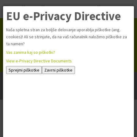
EU e-Privacy Directive
Naša spletna stran za boljše delovanje uporablja piškotke (ang.
cookies)! Ali se strinjate, da na vaš računalnik naložimo piškotke za
Jezik / Language
ta namen?
Vas zanima kaj so piškotki?
View e-Privacy Directive Documents
Sprejmi piškotke
Zavrni piškotke
Nahajate se:
Domov
Novice
Arhiv
Novice - Razne
BEE GEESUS - A CAPPELLA GOSPEL ZBOR