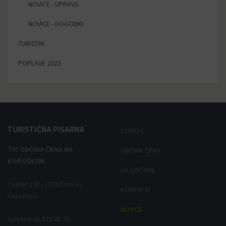
NOVICE - UPRAVA
NOVICE - DOGODKI
TURIZEM
POPLAVE 2023
TURISTIČNA
PISARNA
DOMOV
TIC OBČINA ČRNA NA
OBČINA ČRNA
KOROŠKEM
ZA OBČANE
Center 101, 2393 Črna na
KONTAKTI
Koroškem
NOVICE
Telefon: 02 870 48 20