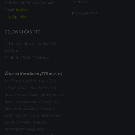
TURIZEM
Mobilni telefon: 041 743 442
Email:
tic@crna.si
POPLAVE 2023
info@parkkm.si
DELOVNI
ČAS TIC
Od ponedeljka do petka: 9.00 -
16.00 ure
V soboto: 9.00 - 12.00 ure
Črna na Koroškem (575 m n. v.)
je slikovito, prijetno naselje v
trikraki dolini ob reki Meži na
desno in Javorskim potokom na
levo, na križišču dveh cest – na
levo proti Šoštanju in desno
proti Koprivni. Ko prideš v Črno
po dolini Meže, ti nekje v
notranjosti nekaj reče: