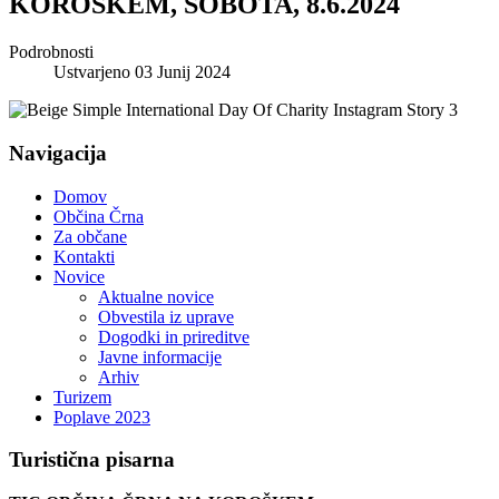
KOROŠKEM, SOBOTA, 8.6.2024
Podrobnosti
Ustvarjeno 03 Junij 2024
Navigacija
Domov
Občina Črna
Za občane
Kontakti
Novice
Aktualne novice
Obvestila iz uprave
Dogodki in prireditve
Javne informacije
Arhiv
Turizem
Poplave 2023
Turistična
pisarna