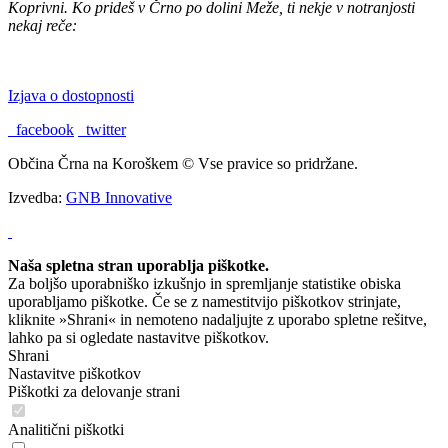
Koprivni. Ko prideš v Črno po dolini Meže, ti nekje v notranjosti
nekaj reče:
"TU BI PA RAD BIL DOMA."
Izjava o dostopnosti
facebook
twitter
Občina Črna na Koroškem © Vse pravice so pridržane.
Izvedba:
GNB Innovative
Naša spletna stran uporablja piškotke.
Za boljšo uporabniško izkušnjo in spremljanje statistike obiska
uporabljamo piškotke. Če se z namestitvijo piškotkov strinjate,
kliknite »Shrani« in nemoteno nadaljujte z uporabo spletne rešitve,
lahko pa si ogledate nastavitve piškotkov.
Shrani
Nastavitve piškotkov
Piškotki za delovanje strani
Analitični piškotki