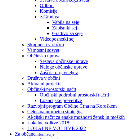
Odbori
Komisije
e-Gradiva
Vabila na seje
Zapisniki sej
Gradivo za seje
Videoposnetki sej
Skupnosti v občini
Varnostni sosvet
Občinska uprava
Sestava občinske uprave
Naloge občinske uprave
Zaščita prijaviteljev
Društva v občini
Aktualni projekti
Občinski prostorski načrt
Občinski podrobni prostorski načrti
Lokacijske preveritve
Razvojni program Občine Črna na Koroškem
Celostna prometna strategija
Akcijski načrt za enake možnosti žensk in moških
Lokalne volitve 2018
LOKALNE VOLITVE 2022
Za občane
informacije