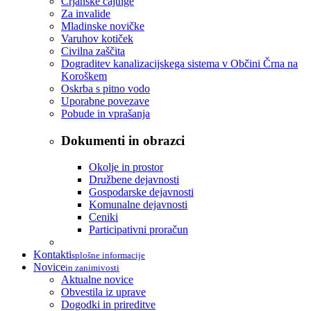
Črjanske cajtnge
Za invalide
Mladinske novičke
Varuhov kotiček
Civilna zaščita
Dograditev kanalizacijskega sistema v Občini Črna na
Koroškem
Oskrba s pitno vodo
Uporabne povezave
Pobude in vprašanja
Dokumenti in obrazci
Okolje in prostor
Družbene dejavnosti
Gospodarske dejavnosti
Komunalne dejavnosti
Ceniki
Participativni proračun
Kontakti
splošne informacije
Novice
in zanimivosti
Aktualne novice
Obvestila iz uprave
Dogodki in prireditve