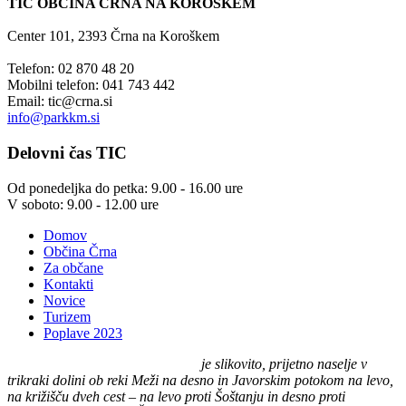
TIC OBČINA ČRNA NA KOROŠKEM
Center 101, 2393 Črna na Koroškem
Telefon: 02 870 48 20
Mobilni telefon: 041 743 442
Email:
tic@crna.si
info@parkkm.si
Delovni
čas TIC
Od ponedeljka do petka: 9.00 - 16.00 ure
V soboto: 9.00 - 12.00 ure
Domov
Občina Črna
Za občane
Kontakti
Novice
Turizem
Poplave 2023
Črna na Koroškem (575 m n. v.)
je slikovito, prijetno naselje v
trikraki dolini ob reki Meži na desno in Javorskim potokom na levo,
na križišču dveh cest – na levo proti Šoštanju in desno proti