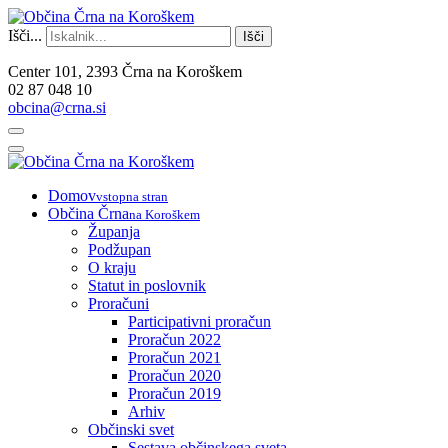
Išči...
Išči
Center 101, 2393 Črna na Koroškem
02 87 048 10
obcina@crna.si
Domov
vstopna stran
Občina Črna
na Koroškem
Županja
Podžupan
O kraju
Statut in poslovnik
Proračuni
Participativni proračun
Proračun 2022
Proračun 2021
Proračun 2020
Proračun 2019
Arhiv
Občinski svet
Sestava občinskega sveta