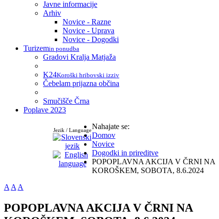
Javne informacije
Arhiv
Novice - Razne
Novice - Uprava
Novice - Dogodki
Turizem
in ponudba
Gradovi Kralja Matjaža
K24
Koroški hribovski izziv
Čebelam prijazna občina
Smučišče Črna
Poplave 2023
Nahajate se:
Jezik / Language
Domov
Novice
Dogodki in prireditve
POPOPLAVNA AKCIJA V ČRNI NA
KOROŠKEM, SOBOTA, 8.6.2024
A
A
A
POPOPLAVNA AKCIJA V ČRNI NA