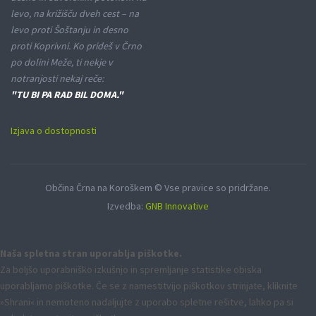
levo, na križišču dveh cest – na
levo proti Šoštanju in desno
proti Koprivni. Ko prideš v Črno
po dolini Meže, ti nekje v
notranjosti nekaj reče:
"TU BI PA RAD BIL DOMA."
Izjava o dostopnosti
Občina Črna na Koroškem © Vse pravice so pridržane.
Izvedba:
GNB Innovative
Naša spletna stran uporablja piškotke.
Za boljšo uporabniško izkušnjo in spremljanje statistike obiska
uporabljamo piškotke. Če se z namestitvijo piškotkov strinjate, kliknite
»Shrani« in nemoteno nadaljujte z uporabo spletne rešitve, lahko pa si