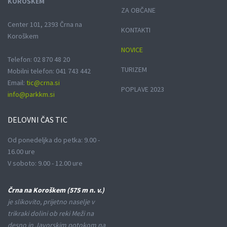
KOROŠKEM
ZA OBČANE
Center 101, 2393 Črna na
KONTAKTI
Koroškem
NOVICE
Telefon: 02 870 48 20
TURIZEM
Mobilni telefon: 041 743 442
Email:
tic@crna.si
POPLAVE 2023
info@parkkm.si
DELOVNI
ČAS TIC
Od ponedeljka do petka: 9.00 -
16.00 ure
V soboto: 9.00 - 12.00 ure
Črna na Koroškem (575 m n. v.)
je slikovito, prijetno naselje v
trikraki dolini ob reki Meži na
desno in Javorskim potokom na