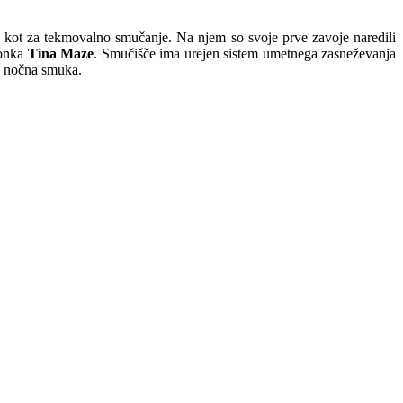
o kot za tekmovalno smučanje. Na njem so svoje prve zavoje naredili
ionka
Tina Maze
. Smučišče ima urejen sistem umetnega zasneževanja
i nočna smuka.