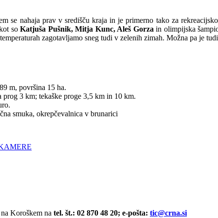
 se nahaja prav v središču kraja in je primerno tako za rekreacijsk
 kot so
Katjuša Pušnik, Mitja Kunc, Aleš Gorza
in olimpijska šamp
 temperaturah zagotavljamo sneg tudi v zelenih zimah. Možna pa je tud
9 m, površina 15 ha.
 prog 3 km; tekaške proge 3,5 km in 10 km.
uro.
čna smuka, okrepčevalnica v brunarici
 KAMERE
a na Koroškem na
tel. št.: 02 870 48 20; e-pošta:
tic@crna.si