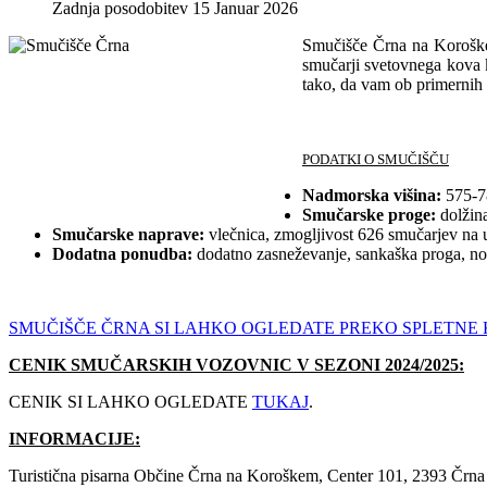
Zadnja posodobitev 15 Januar 2026
Smučišče Črna na Koroškem
smučarji svetovnega kova
tako, da vam ob primernih
PODATKI O SMUČIŠČU
Nadmorska višina:
575-78
Smučarske proge:
dolžina
Smučarske naprave:
vlečnica, zmogljivost 626 smučarjev na 
Dodatna ponudba:
dodatno zasneževanje, sankaška proga, no
SMUČIŠČE ČRNA SI LAHKO OGLEDATE PREKO SPLETNE
CENIK SMUČARSKIH VOZOVNIC V SEZONI 2024/2025:
CENIK SI LAHKO OGLEDATE
TUKAJ
.
INFORMACIJE:
Turistična pisarna Občine Črna na Koroškem, Center 101, 2393 Črn