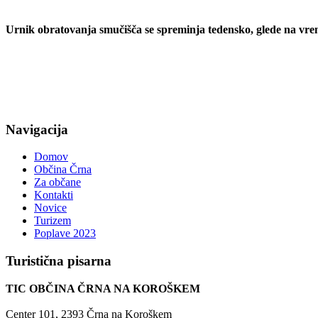
Urnik obratovanja smučišča se spreminja tedensko, glede na vr
Navigacija
Domov
Občina Črna
Za občane
Kontakti
Novice
Turizem
Poplave 2023
Turistična
pisarna
TIC OBČINA ČRNA NA KOROŠKEM
Center 101, 2393 Črna na Koroškem