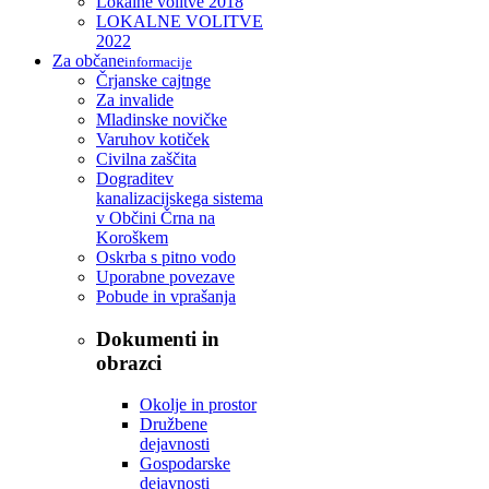
Lokalne volitve 2018
LOKALNE VOLITVE
2022
Za občane
informacije
Črjanske cajtnge
Za invalide
Mladinske novičke
Varuhov kotiček
Civilna zaščita
Dograditev
kanalizacijskega sistema
v Občini Črna na
Koroškem
Oskrba s pitno vodo
Uporabne povezave
Pobude in vprašanja
Dokumenti in
obrazci
Okolje in prostor
Družbene
dejavnosti
Gospodarske
dejavnosti