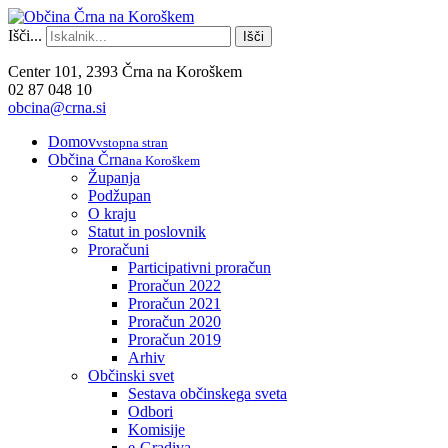
Išči...
Išči
Center 101, 2393 Črna na Koroškem
02 87 048 10
obcina@crna.si
Domov
vstopna stran
Občina Črna
na Koroškem
Županja
Podžupan
O kraju
Statut in poslovnik
Proračuni
Participativni proračun
Proračun 2022
Proračun 2021
Proračun 2020
Proračun 2019
Arhiv
Občinski svet
Sestava občinskega sveta
Odbori
Komisije
e-Gradiva