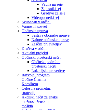
Vabila na seje
Zapisniki sej
Gradivo za seje
Videoposnetki sej
Skupnosti v občini
Varnostni sosvet
Občinska uprava
Sestava občinske uprave
Naloge občinske uprave
Zaščita prijaviteljev
Društva v občini
Aktualni projekti
Občinski prostorski načrt
Občinski podrobni
prostorski načrti
Lokacijske preveritve
Razvojni program
Občine Črna na
Koroškem
Celostna prometna
strategija
Akcijski načrt za enake
možnosti žensk in
moških