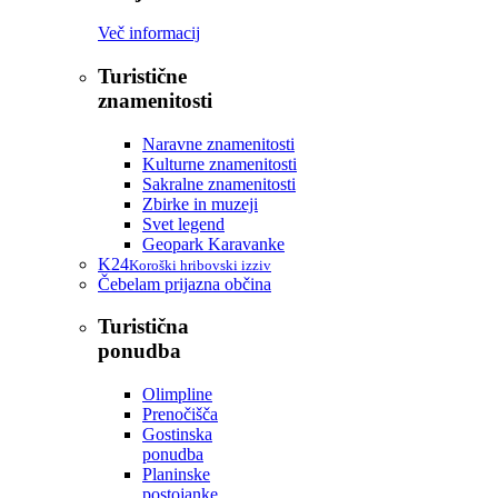
Več informacij
Turistične
znamenitosti
Naravne znamenitosti
Kulturne znamenitosti
Sakralne znamenitosti
Zbirke in muzeji
Svet legend
Geopark Karavanke
K24
Koroški hribovski izziv
Čebelam prijazna občina
Turistična
ponudba
Olimpline
Prenočišča
Gostinska
ponudba
Planinske
postojanke