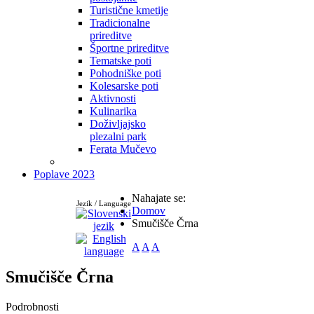
Turistične kmetije
Tradicionalne
prireditve
Športne prireditve
Tematske poti
Pohodniške poti
Kolesarske poti
Aktivnosti
Kulinarika
Doživljajsko
plezalni park
Ferata Mučevo
Poplave 2023
Nahajate se:
Jezik / Language
Domov
Smučišče Črna
A
A
A
Smučišče Črna
Podrobnosti