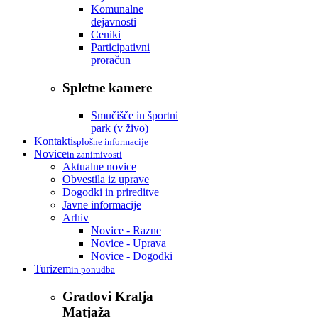
Komunalne
dejavnosti
Ceniki
Participativni
proračun
Spletne kamere
Smučišče in športni
park (v živo)
Kontakti
splošne informacije
Novice
in zanimivosti
Aktualne novice
Obvestila iz uprave
Dogodki in prireditve
Javne informacije
Arhiv
Novice - Razne
Novice - Uprava
Novice - Dogodki
Turizem
in ponudba
Gradovi Kralja
Matjaža