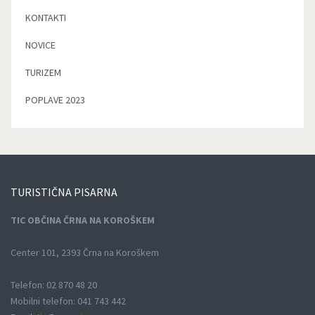
KONTAKTI
NOVICE
TURIZEM
POPLAVE 2023
TURISTIČNA
PISARNA
TIC OBČINA ČRNA NA KOROŠKEM
Center 101, 2393 Črna na Koroškem
Telefon: 02 870 48 20
Mobilni telefon: 041 743 442