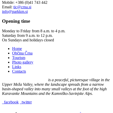
Mobile: +386 (0)41 743 442
Email:
tic@crna.si
info@parkkm.si
Opening
time
Monday to Friday from 8 a.m. to 4 p.m.
Saturday from 9 a.m. to 12 p.m.
On Sundays and holidays closed
Home
Občina Črna
Tourism
Photo gallery
Links
Contacts
Črna na Koroškem (575 m)
is a peaceful, picturesque village in the
Upper Meža Valley, where the landscape spreads from a narrow
basin-shaped valley into many small valleys at the foot of the high
Karavanke Mountains and the Kamniško-Savinjske Alps.
facebook
twitter