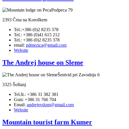
Podpeca 79
2393 Črna na Koroškem
Tel.:+386 (0)2 8235 378
Tel.: +386 (0)41 615 212
Tel.: +386 (0)2 8235 378
email:
pdmezica@gmail.com
Website
The Andrej house on Sleme
Šentvid pri Zavodnju 6
3325 Šoštanj
Tel.št.: +386 31 382 381
Gsm: +386 31 766 704
Email:
andrejevdom@gmail.com
Website
Mountain tourist farm Kumer