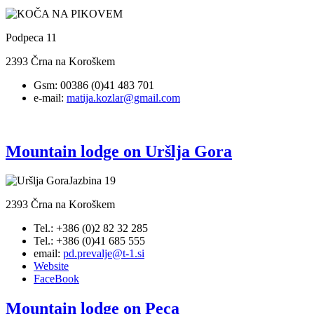
Podpeca 11
2393 Črna na Koroškem
Gsm: 00386 (0)41 483 701
e-mail:
matija.kozlar@gmail.com
Mountain lodge on Uršlja Gora
Jazbina 19
2393 Črna na Koroškem
Tel.: +386 (0)2 82 32 285
Tel.: +386 (0)41 685 555
email:
pd.prevalje@t-1.si
Website
FaceBook
Mountain lodge on Peca