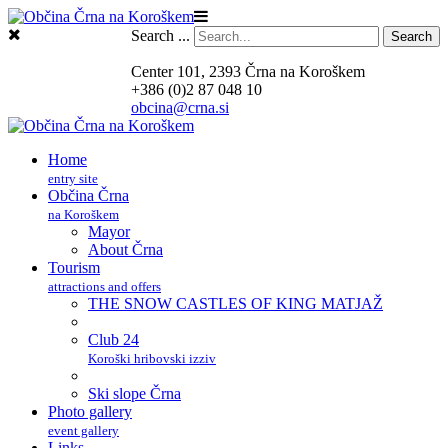
Search ...
Search
Center 101, 2393 Črna na Koroškem
+386 (0)2 87 048 10
obcina@crna.si
Home
entry site
Občina Črna
na Koroškem
Mayor
About Črna
Tourism
attractions and offers
THE SNOW CASTLES OF KING MATJAŽ
Club 24
Koroški hribovski izziv
Ski slope Črna
Photo gallery
event gallery
Links