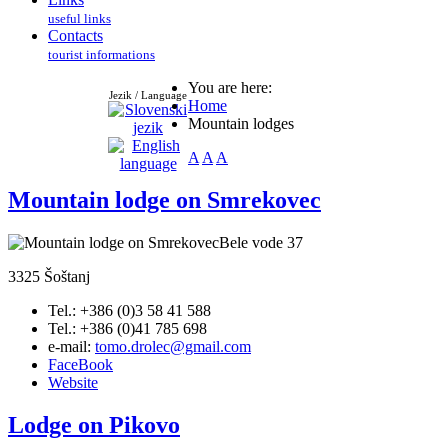
useful links
Contacts
tourist informations
You are here:
Jezik / Language
Home
Mountain lodges
A
A
A
Mountain lodge on Smrekovec
Bele vode 37
3325 Šoštanj
Tel.: +386 (0)3 58 41 588
Tel.: +386 (0)41 785 698
e-mail:
tomo.drolec@gmail.com
FaceBook
Website
Lodge on Pikovo