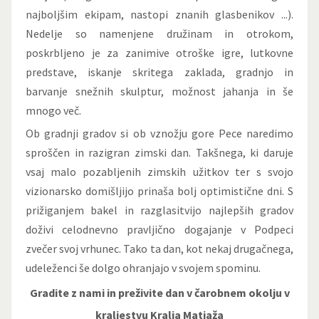
najboljšim ekipam, nastopi znanih glasbenikov ...).
Nedelje so namenjene družinam in otrokom,
poskrbljeno je za zanimive otroške igre, lutkovne
predstave, iskanje skritega zaklada, gradnjo in
barvanje snežnih skulptur, možnost jahanja in še
mnogo več.
Ob gradnji gradov si ob vznožju gore Pece naredimo
sproščen in razigran zimski dan. Takšnega, ki daruje
vsaj malo pozabljenih zimskih užitkov ter s svojo
vizionarsko domišljijo prinaša bolj optimistične dni. S
prižiganjem bakel in razglasitvijo najlepših gradov
doživi celodnevno pravljično dogajanje v Podpeci
zvečer svoj vrhunec. Tako ta dan, kot nekaj drugačnega,
udeleženci še dolgo ohranjajo v svojem spominu.
Gradite z nami in preživite dan v čarobnem okolju v
kraljestvu Kralja Matjaža