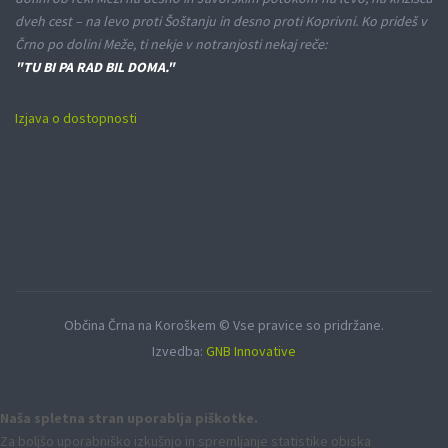
dveh cest – na levo proti Šoštanju in desno proti Koprivni. Ko prideš v
Črno po dolini Meže, ti nekje v notranjosti nekaj reče:
"TU BI PA RAD BIL DOMA."
Izjava o dostopnosti
Občina Črna na Koroškem © Vse pravice so pridržane.
Izvedba:
GNB Innovative
Naša spletna stran uporablja piškotke.
Za boljšo uporabniško izkušnjo in spremljanje statistike obiska