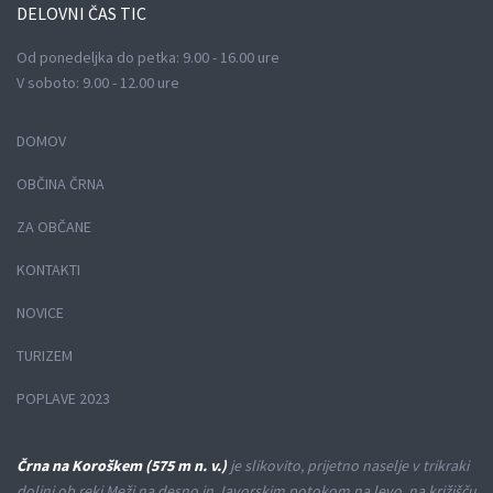
DELOVNI
ČAS TIC
Od ponedeljka do petka: 9.00 - 16.00 ure
V soboto: 9.00 - 12.00 ure
DOMOV
OBČINA ČRNA
ZA OBČANE
KONTAKTI
NOVICE
TURIZEM
POPLAVE 2023
Črna na Koroškem (575 m n. v.)
je slikovito, prijetno naselje v trikraki
dolini ob reki Meži na desno in Javorskim potokom na levo, na križišču