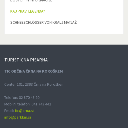
DOSTOP IN INFORMACIJE
KAJ PRAVI LEGENDA?
SCHNEESCHLÖSSER VON KRALJ MATJAŽ
TURISTIČNA
PISARNA
TIC OBČINA ČRNA NA KOROŠKEM
Center 101, 2393 Črna na Koroškem
Telefon: 02 870 48 20
Mobilni telefon: 041 743 442
Email:
tic@crna.si
info@parkkm.si