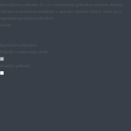
uporabljamo piškotke. Če se z namestitvijo piškotkov strinjate, kliknite
»Shrani« in nemoteno nadaljujte z uporabo spletne rešitve, lahko pa si
ogledate nastavitve piškotkov.
Shrani
Nastavitve piškotkov
Piškotki za delovanje strani
Analitični piškotki