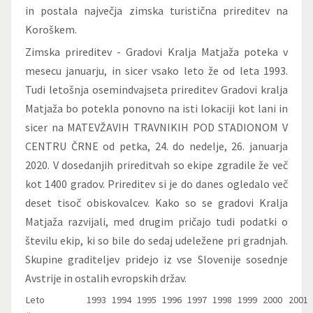
in postala največja zimska turistična prireditev na
Koroškem.
Zimska prireditev - Gradovi Kralja Matjaža poteka v
mesecu januarju, in sicer vsako leto že od leta 1993.
Tudi letošnja osemindvajseta prireditev Gradovi kralja
Matjaža bo potekla ponovno na isti lokaciji kot lani in
sicer na MATEVŽAVIH TRAVNIKIH POD STADIONOM V
CENTRU ČRNE od petka, 24. do nedelje, 26. januarja
2020. V dosedanjih prireditvah so ekipe zgradile že več
kot 1400 gradov. Prireditev si je do danes ogledalo več
deset tisoč obiskovalcev. Kako so se gradovi Kralja
Matjaža razvijali, med drugim pričajo tudi podatki o
številu ekip, ki so bile do sedaj udeležene pri gradnjah.
Skupine graditeljev pridejo iz vse Slovenije sosednje
Avstrije in ostalih evropskih držav.
Leto
1993
1994
1995
1996
1997
1998
1999
2000
2001