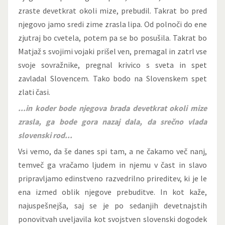
zraste devetkrat okoli mize, prebudil. Takrat bo pred
njegovo jamo sredi zime zrasla lipa. Od polnoči do ene
zjutraj bo cvetela, potem pa se bo posušila. Takrat bo
Matjaž s svojimi vojaki prišel ven, premagal in zatrl vse
svoje sovražnike, pregnal krivico s sveta in spet
zavladal Slovencem. Tako bodo na Slovenskem spet
zlati časi.
...in koder bode njegova brada devetkrat okoli mize
zrasla, ga bode gora nazaj dala, da srečno vlada
slovenski rod...
Vsi vemo, da še danes spi tam, a ne čakamo več nanj,
temveč ga vračamo ljudem in njemu v čast in slavo
pripravljamo edinstveno razvedrilno prireditev, ki je le
ena izmed oblik njegove prebuditve. In kot kaže,
najuspešnejša, saj se je po sedanjih devetnajstih
ponovitvah uveljavila kot svojstven slovenski dogodek