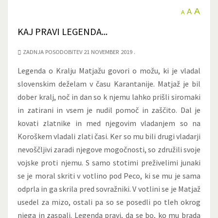
A
A
A
KAJ PRAVI LEGENDA...
ZADNJA POSODOBITEV 21 NOVEMBER 2019
Legenda o Kralju Matjažu govori o možu, ki je vladal
slovenskim deželam v času Karantanije. Matjaž je bil
dober kralj, noč in dan so k njemu lahko prišli siromaki
in zatirani in vsem je nudil pomoč in zaščito. Dal je
kovati zlatnike in med njegovim vladanjem so na
Koroškem vladali zlati časi. Ker so mu bili drugi vladarji
nevoščljivi zaradi njegove mogočnosti, so združili svoje
vojske proti njemu. S samo stotimi preživelimi junaki
se je moral skriti v votlino pod Peco, ki se mu je sama
odprla in ga skrila pred sovražniki. V votlini se je Matjaž
usedel za mizo, ostali pa so se posedli po tleh okrog
njega in zaspali. Legenda pravi, da se bo, ko mu brada