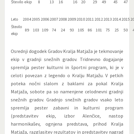
Število ekip
8
13
16
16
20
29
49
45
47
2006
2007
2008
2009
2010
2011
2012
2013
2014
2015
2
Leto
2004
2005
Število
89
103
109
74
24
93
105
86
101
75
25
50
ekip
Osrednji dogodek Gradov Kralja Matjaža je tekmovanje
ekip v gradnji snežnih gradov. Tridnevno dogajanje
spremlja pester kulturni in športni program, ki je v
celoti povezan z legendo o Kralju Matjažu. V petkih
poteka nočni slalom z baklami za pokal Kralja
Matjaža, sobote pa so namenjene celodnevni gradnji
snežnih gradov. Gradnjo snežnih gradov vsako leto
spremlja pester zabavni in kulturni program
(predstavitev ekip, izbor Alenčice, nastop
harmonikašev, ognjena predstava, prihod Kralja
Matjaža, razglasitev rezultatov in predstavitev nagrad