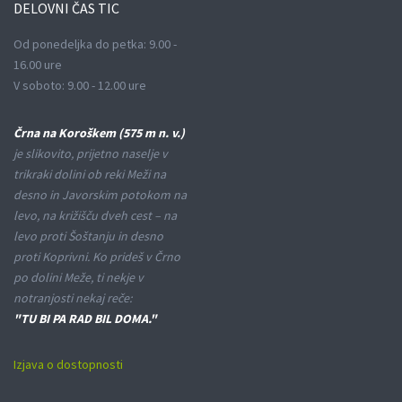
DELOVNI
ČAS TIC
Od ponedeljka do petka: 9.00 -
16.00 ure
V soboto: 9.00 - 12.00 ure
Črna na Koroškem (575 m n. v.)
je slikovito, prijetno naselje v
trikraki dolini ob reki Meži na
desno in Javorskim potokom na
levo, na križišču dveh cest – na
levo proti Šoštanju in desno
proti Koprivni. Ko prideš v Črno
po dolini Meže, ti nekje v
notranjosti nekaj reče:
"TU BI PA RAD BIL DOMA."
Izjava o dostopnosti