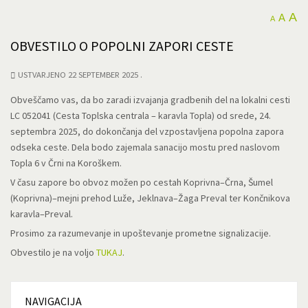
A
A
A
OBVESTILO O POPOLNI ZAPORI CESTE
USTVARJENO 22 SEPTEMBER 2025
Obveščamo vas, da bo zaradi izvajanja gradbenih del na lokalni cesti
LC 052041 (Cesta Toplska centrala – karavla Topla) od srede, 24.
septembra 2025, do dokončanja del vzpostavljena popolna zapora
odseka ceste. Dela bodo zajemala sanacijo mostu pred naslovom
Topla 6 v Črni na Koroškem.
V času zapore bo obvoz možen po cestah Koprivna–Črna, Šumel
(Koprivna)–mejni prehod Luže, Jeklnava–Žaga Preval ter Končnikova
karavla–Preval.
Prosimo za razumevanje in upoštevanje prometne signalizacije.
Obvestilo je na voljo
TUKAJ
.
NAVIGACIJA