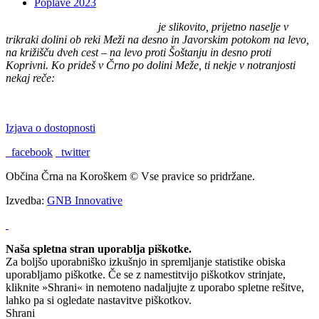
Poplave 2023
Črna na Koroškem (575 m n. v.)
je slikovito, prijetno naselje v
trikraki dolini ob reki Meži na desno in Javorskim potokom na levo,
na križišču dveh cest – na levo proti Šoštanju in desno proti
Koprivni. Ko prideš v Črno po dolini Meže, ti nekje v notranjosti
nekaj reče:
"TU BI PA RAD BIL DOMA."
Izjava o dostopnosti
facebook
twitter
Občina Črna na Koroškem © Vse pravice so pridržane.
Izvedba:
GNB Innovative
Naša spletna stran uporablja piškotke.
Za boljšo uporabniško izkušnjo in spremljanje statistike obiska
uporabljamo piškotke. Če se z namestitvijo piškotkov strinjate,
kliknite »Shrani« in nemoteno nadaljujte z uporabo spletne rešitve,
lahko pa si ogledate nastavitve piškotkov.
Shrani