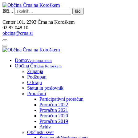
Išči...
Išči
Center 101, 2393 Črna na Koroškem
02 87 048 10
obcina@crna.si
Domov
vstopna stran
Občina Črna
na Koroškem
Županja
Podžupan
O kraju
Statut in poslovnik
Proračuni
Participativni proračun
Proračun 2022
Proračun 2021
Proračun 2020
Proračun 2019
Arhiv
Občinski svet
Sestava občinskega sveta