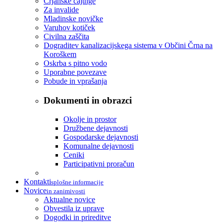
Črjanske cajtnge
Za invalide
Mladinske novičke
Varuhov kotiček
Civilna zaščita
Dograditev kanalizacijskega sistema v Občini Črna na
Koroškem
Oskrba s pitno vodo
Uporabne povezave
Pobude in vprašanja
Dokumenti in obrazci
Okolje in prostor
Družbene dejavnosti
Gospodarske dejavnosti
Komunalne dejavnosti
Ceniki
Participativni proračun
Kontakti
splošne informacije
Novice
in zanimivosti
Aktualne novice
Obvestila iz uprave
Dogodki in prireditve