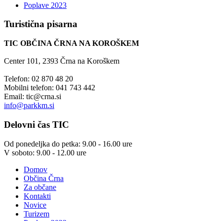
Poplave 2023
Turistična
pisarna
TIC OBČINA ČRNA NA KOROŠKEM
Center 101, 2393 Črna na Koroškem
Telefon: 02 870 48 20
Mobilni telefon: 041 743 442
Email:
tic@crna.si
info@parkkm.si
Delovni
čas TIC
Od ponedeljka do petka: 9.00 - 16.00 ure
V soboto: 9.00 - 12.00 ure
Domov
Občina Črna
Za občane
Kontakti
Novice
Turizem