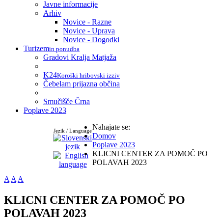
Javne informacije
Arhiv
Novice - Razne
Novice - Uprava
Novice - Dogodki
Turizem
in ponudba
Gradovi Kralja Matjaža
K24
Koroški hribovski izziv
Čebelam prijazna občina
Smučišče Črna
Poplave 2023
Nahajate se:
Jezik / Language
Domov
Poplave 2023
KLICNI CENTER ZA POMOČ PO
POLAVAH 2023
A
A
A
KLICNI CENTER ZA POMOČ PO
POLAVAH 2023