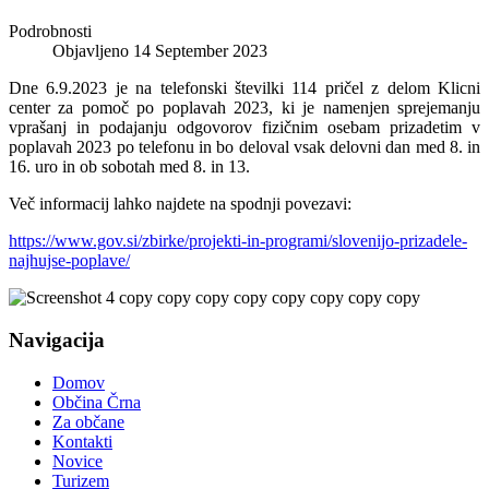
Podrobnosti
Objavljeno 14 September 2023
Dne 6.9.2023 je na telefonski številki 114 pričel z delom Klicni
center za pomoč po poplavah 2023, ki je namenjen sprejemanju
vprašanj in podajanju odgovorov fizičnim osebam prizadetim v
poplavah 2023 po telefonu in bo deloval vsak delovni dan med 8. in
16. uro in ob sobotah med 8. in 13.
Več informacij lahko najdete na spodnji povezavi:
https://www.gov.si/zbirke/projekti-in-programi/slovenijo-prizadele-
najhujse-poplave/
Navigacija
Domov
Občina Črna
Za občane
Kontakti
Novice
Turizem