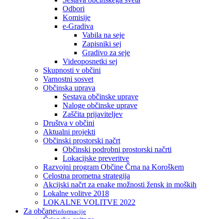
Odbori
Komisije
e-Gradiva
Vabila na seje
Zapisniki sej
Gradivo za seje
Videoposnetki sej
Skupnosti v občini
Varnostni sosvet
Občinska uprava
Sestava občinske uprave
Naloge občinske uprave
Zaščita prijaviteljev
Društva v občini
Aktualni projekti
Občinski prostorski načrt
Občinski podrobni prostorski načrti
Lokacijske preveritve
Razvojni program Občine Črna na Koroškem
Celostna prometna strategija
Akcijski načrt za enake možnosti žensk in moških
Lokalne volitve 2018
LOKALNE VOLITVE 2022
Za občane
informacije